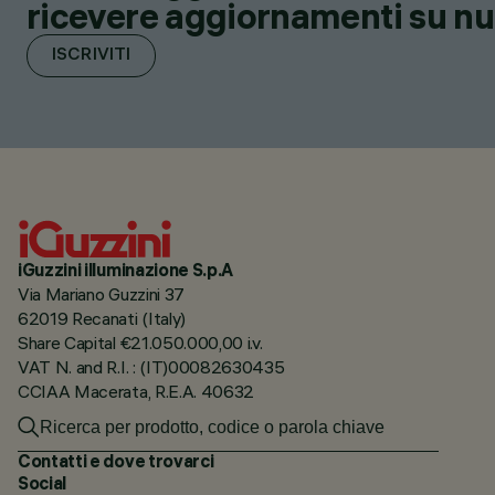
ricevere aggiornamenti su nuov
ISCRIVITI
iGuzzini illuminazione S.p.A
Via Mariano Guzzini 37
62019 Recanati (Italy)
Share Capital €21.050.000,00 i.v.
VAT N. and R.I. : (IT)00082630435
CCIAA Macerata, R.E.A. 40632
Contatti e dove trovarci
Social