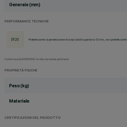
Generale (mm)
PERFORMANCE TECNICHE
Protetto contro la penetrazione di corpi solidi superiori a 12 mm, non protetto contr
Conforme alla EN60598-1 e alle normative pertinenti.
PROPRIETÀ FISICHE
Peso (kg)
Materiale
CERTIFICAZIONI DEL PRODOTTO