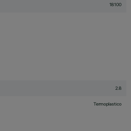
18100
2.8
Termoplastico