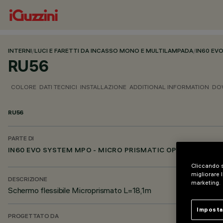
INTERNI
/
LUCI E FARETTI DA INCASSO MONO E MULTILAMPADA
/
IN60 EV
RU56
COLORE
DATI TECNICI
INSTALLAZIONE
ADDITIONAL INFORMATION
DO
RU56
PARTE DI
IN60 EVO SYSTEM MPO - MICRO PRISMATIC OPTIC
Cliccando s
migliorare l
DESCRIZIONE
marketing.
Schermo flessibile Microprismato L=18,1m
Imposta
PROGETTATO DA