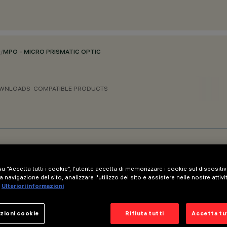
O
/
MPO - MICRO PRISMATIC OPTIC
WNLOADS
COMPATIBLE PRODUCTS
u “Accetta tutti i cookie”, l'utente accetta di memorizzare i cookie sul dispositi
a navigazione del sito, analizzare l'utilizzo del sito e assistere nelle nostre attivi
Ulteriori informazioni
zioni cookie
Rifiuta tutti
Accetta tut