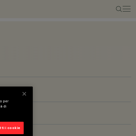
vo per
tà di
ti i cookie