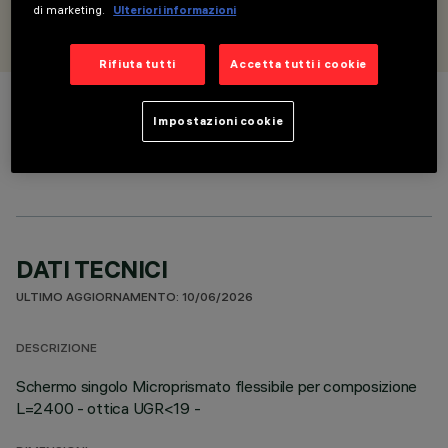
PROGETTATO DA
di marketing.
Ulteriori informazioni
iGuzzini
Rifiuta tutti
Accetta tutti i cookie
COLORE
Impostazioni cookie
DATI TECNICI
ULTIMO AGGIORNAMENTO: 10/06/2026
DESCRIZIONE
Schermo singolo Microprismato flessibile per composizione
L=2400 - ottica UGR<19 -