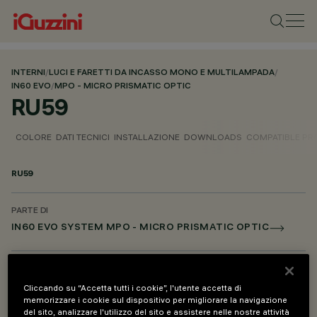
INTERNI
/
LUCI E FARETTI DA INCASSO MONO E MULTILAMPADA
/
IN60 EVO
/
MPO - MICRO PRISMATIC OPTIC
RU59
COLORE
DATI TECNICI
INSTALLAZIONE
DOWNLOADS
COMPATIBLE P
RU59
PARTE DI
IN60 EVO SYSTEM MPO - MICRO PRISMATIC OPTIC
DESCRIZIONE
Schermo singolo Microprismato L=2400 (UGR)
Cliccando su “Accetta tutti i cookie”, l'utente accetta di
memorizzare i cookie sul dispositivo per migliorare la navigazione
del sito, analizzare l'utilizzo del sito e assistere nelle nostre attività