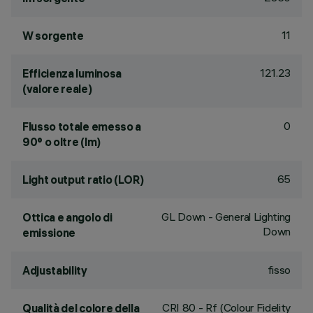
11
W sorgente
121.23
Efficienza luminosa
(valore reale)
0
Flusso totale emesso a
90° o oltre (lm)
65
Light output ratio (LOR)
GL Down - General Lighting
Ottica e angolo di
Down
emissione
fisso
Adjustability
CRI
80
- Rf (Colour Fidelity
Qualità del colore della