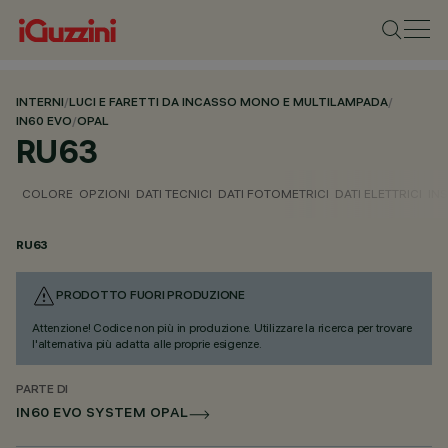
INTERNI
/
LUCI E FARETTI DA INCASSO MONO E MULTILAMPADA
/
IN60 EVO
/
OPAL
RU63
COLORE
OPZIONI
DATI TECNICI
DATI FOTOMETRICI
DATI ELETTRICI
IN
RU63
PRODOTTO FUORI PRODUZIONE
Attenzione! Codice non più in produzione. Utilizzare la ricerca per trovare
l'alternativa più adatta alle proprie esigenze.
PARTE DI
IN60 EVO SYSTEM OPAL