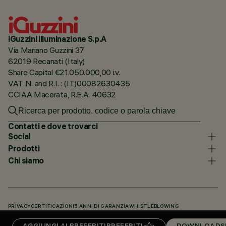
iGuzzini illuminazione S.p.A
Via Mariano Guzzini 37
62019 Recanati (Italy)
Share Capital €21.050.000,00 i.v.
VAT N. and R.I. : (IT)00082630435
CCIAA Macerata, R.E.A. 40632
Contatti e dove trovarci
Social
Prodotti
Chi siamo
PRIVACY
CERTIFICAZIONI
5 ANNI DI GARANZIA
WHISTLEBLOWING
COOKIE POLICY
DICHIARAZIONE DI ACCESSIBILITÀ
I NOSTRI CODICI