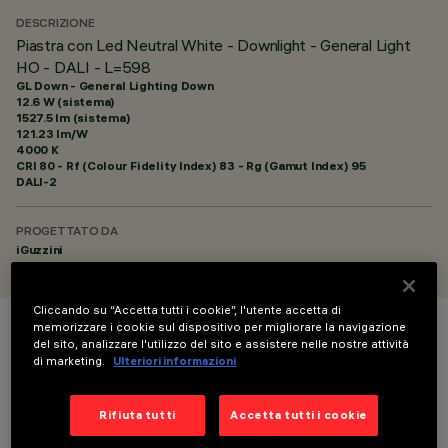
DESCRIZIONE
Piastra con Led Neutral White - Downlight - General Light
HO - DALI - L=598
GL Down - General Lighting Down
12.6 W (sistema)
1527.5 lm (sistema)
121.23 lm/W
4000 K
CRI
80
- Rf (Colour Fidelity Index) 83 - Rg (Gamut Index) 95
DALI-2
PROGETTATO DA
iGuzzini
Cliccando su “Accetta tutti i cookie”, l'utente accetta di
memorizzare i cookie sul dispositivo per migliorare la navigazione
COLORE
del sito, analizzare l'utilizzo del sito e assistere nelle nostre attività
di marketing.
Ulteriori informazioni
Rifiuta tutti
Accetta tutti i cookie