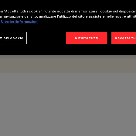
 DALI - L=598
u “Accetta tutti i cookie”, l'utente accetta di memorizzare i cookie sul dispositi
a navigazione del sito, analizzare l'utilizzo del sito e assistere nelle nostre attivi
Ulteriori informazioni
zioni cookie
Rifiuta tutti
Accetta tut