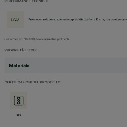
PERFORMANCE TECNICHE
Protetto contro la penetrazione di corpi solidi superiori a 12 mm, non protetto contr
Conforme alla EN60598-1 e alle normative pertinenti.
PROPRIETÀ FISICHE
Materiale
CERTIFICAZIONI DEL PRODOTTO
BIS