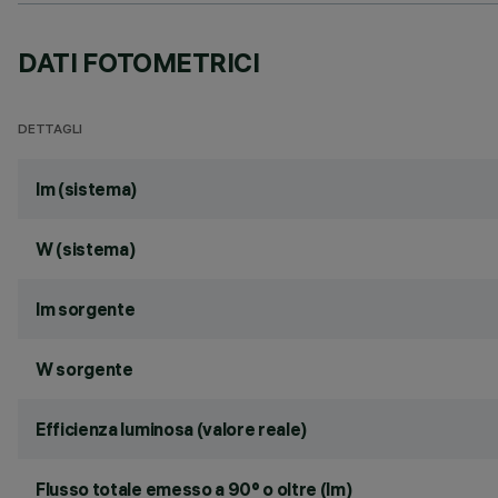
DATI FOTOMETRICI
DETTAGLI
lm (sistema)
W (sistema)
lm sorgente
W sorgente
Efficienza luminosa (valore reale)
Flusso totale emesso a 90° o oltre (lm)