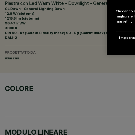
Piastra con Led Warm White - Downlight - General Light HO -
GL Down - General Lighting Down
Cliccando s
12.6 W (sistema)
migliorare l
1215.5 lm (sistema)
marketing.
96.47 lm/W
3000 K
CRI
90
- Rf (Colour Fidelity Index) 90 - Rg (Gamut Index) 96
DALI-2
Imposta
PROGETTATO DA
iGuzzini
COLORE
MODULO LINEARE