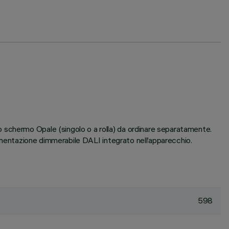
 schermo Opale (singolo o a rolla) da ordinare separatamente.
limentazione dimmerabile DALI integrato nell’apparecchio.
598