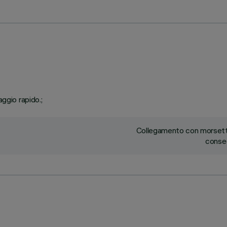
ggio rapido.;
Collegamento con morsetti
conseg