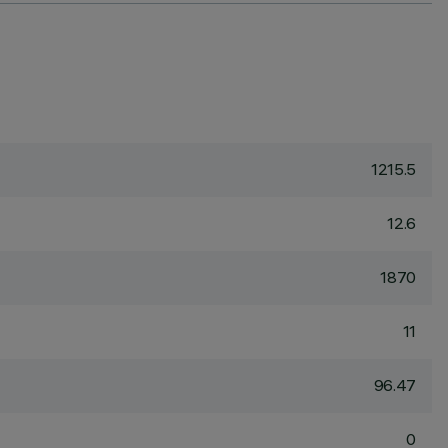
1215.5
12.6
1870
11
96.47
0