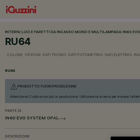
INTERNI
/
LUCI E FARETTI DA INCASSO MONO E MULTILAMPADA
/
IN60 EV
RU64
COLORE
OPZIONI
DATI TECNICI
DATI FOTOMETRICI
DATI ELETTRICI
IN
RU64
PRODOTTO FUORI PRODUZIONE
Attenzione! Codice non più in produzione. Utilizzare la ricerca per trovare l'alter
PARTE DI
IN60 EVO SYSTEM OPAL
DESCRIZIONE