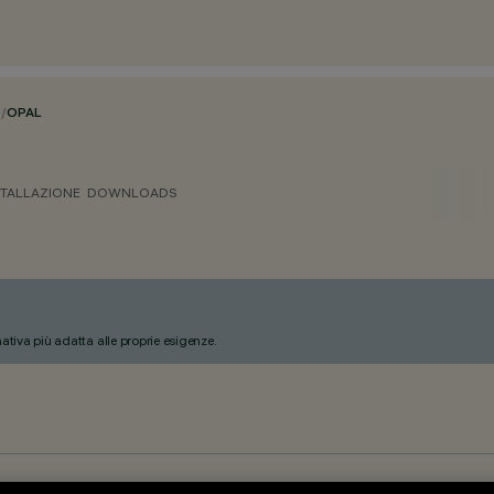
O
/
OPAL
STALLAZIONE
DOWNLOADS
nativa più adatta alle proprie esigenze.