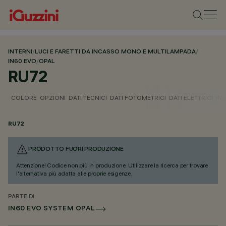
INTERNI
/
LUCI E FARETTI DA INCASSO MONO E MULTILAMPADA
/
IN60 EVO
/
OPAL
RU72
COLORE
OPZIONI
DATI TECNICI
DATI FOTOMETRICI
DATI ELETTRICI
IN
RU72
PRODOTTO FUORI PRODUZIONE
Attenzione! Codice non più in produzione. Utilizzare la ricerca per trovare
l'alternativa più adatta alle proprie esigenze.
PARTE DI
IN60 EVO SYSTEM OPAL