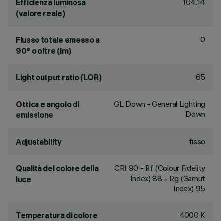
104.14
Efficienza luminosa
(valore reale)
0
Flusso totale emesso a
90° o oltre (lm)
65
Light output ratio (LOR)
GL Down - General Lighting
Ottica e angolo di
Down
emissione
fisso
Adjustability
CRI
90
- Rf (Colour Fidelity
Qualità del colore della
Index) 88 - Rg (Gamut
luce
Index) 95
4000 K
Temperatura di colore