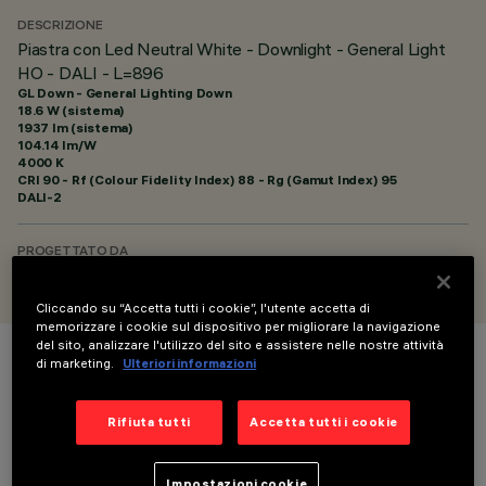
DESCRIZIONE
Piastra con Led Neutral White - Downlight - General Light
HO - DALI - L=896
GL Down - General Lighting Down
18.6 W (sistema)
1937 lm (sistema)
104.14 lm/W
4000 K
CRI
90
- Rf (Colour Fidelity Index) 88 - Rg (Gamut Index) 95
DALI-2
PROGETTATO DA
iGuzzini
Cliccando su “Accetta tutti i cookie”, l'utente accetta di
memorizzare i cookie sul dispositivo per migliorare la navigazione
del sito, analizzare l'utilizzo del sito e assistere nelle nostre attività
di marketing.
Ulteriori informazioni
COLORE
Rifiuta tutti
Accetta tutti i cookie
Impostazioni cookie