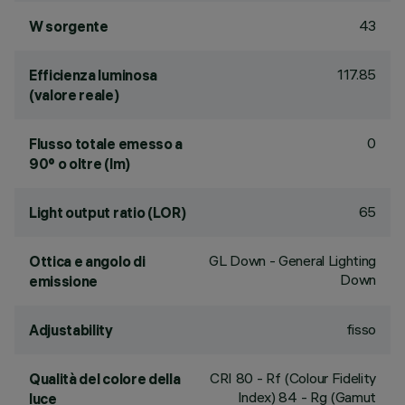
43
W sorgente
117.85
Efficienza luminosa
(valore reale)
0
Flusso totale emesso a
90° o oltre (lm)
65
Light output ratio (LOR)
GL Down - General Lighting
Ottica e angolo di
Down
emissione
fisso
Adjustability
CRI
80
- Rf (Colour Fidelity
Qualità del colore della
Index) 84 - Rg (Gamut
luce