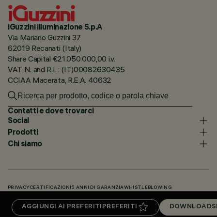
iGuzzini illuminazione S.p.A
Via Mariano Guzzini 37
62019 Recanati (Italy)
Share Capital €21.050.000,00 i.v.
VAT N. and R.I. : (IT)00082630435
CCIAA Macerata, R.E.A. 40632
Contatti e dove trovarci
Social
Prodotti
Chi siamo
PRIVACY
CERTIFICAZIONI
5 ANNI DI GARANZIA
WHISTLEBLOWING
COOKIE POLICY
DICHIARAZIONE DI ACCESSIBILITÀ
I NOSTRI CODICI
AGGIUNGI AI PREFERITI
PREFERITI
DOWNLOADS
KNOWLEDGE BASE (LOGIN NECESSARIO)
DOWNLOADS