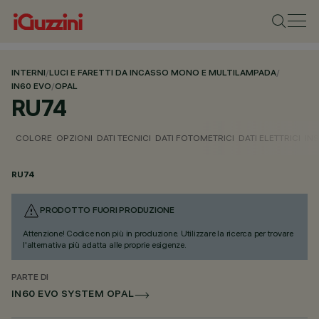
INTERNI
/
LUCI E FARETTI DA INCASSO MONO E MULTILAMPADA
/
IN60 EVO
/
OPAL
RU74
COLORE
OPZIONI
DATI TECNICI
DATI FOTOMETRICI
DATI ELETTRICI
IN
RU74
PRODOTTO FUORI PRODUZIONE
Attenzione! Codice non più in produzione. Utilizzare la ricerca per trovare
l'alternativa più adatta alle proprie esigenze.
PARTE DI
IN60 EVO SYSTEM OPAL