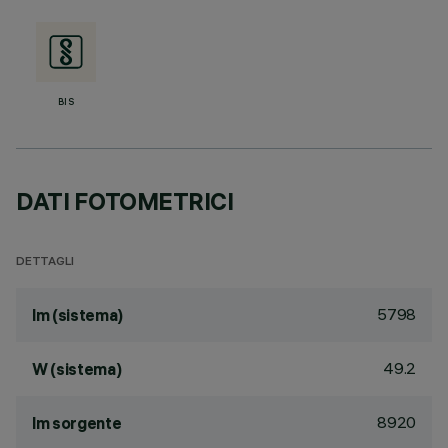
BIS
DATI FOTOMETRICI
DETTAGLI
5798
lm (sistema)
49.2
W (sistema)
8920
lm sorgente