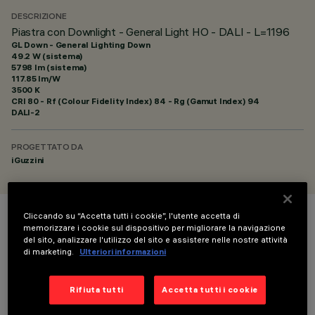
DESCRIZIONE
Piastra con Downlight - General Light HO - DALI - L=1196
GL Down - General Lighting Down
49.2 W (sistema)
5798 lm (sistema)
117.85 lm/W
3500 K
CRI
80
- Rf (Colour Fidelity Index) 84 - Rg (Gamut Index) 94
DALI-2
PROGETTATO DA
iGuzzini
Cliccando su “Accetta tutti i cookie”, l'utente accetta di
COLORE
memorizzare i cookie sul dispositivo per migliorare la navigazione
del sito, analizzare l'utilizzo del sito e assistere nelle nostre attività
di marketing.
Ulteriori informazioni
Rifiuta tutti
Accetta tutti i cookie