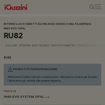
INTERNI
/
LUCI E FARETTI DA INCASSO MONO E MULTILAMPADA
/
IN60 EVO
/
OPAL
RU82
COLORE
OPZIONI
DATI TECNICI
DATI FOTOMETRICI
DATI ELETTRICI
IN
RU82
PRODOTTO FUORI PRODUZIONE
Attenzione! Codice non più in produzione. Utilizzare la ricerca per trovare
l'alternativa più adatta alle proprie esigenze.
PARTE DI
IN60 EVO SYSTEM OPAL