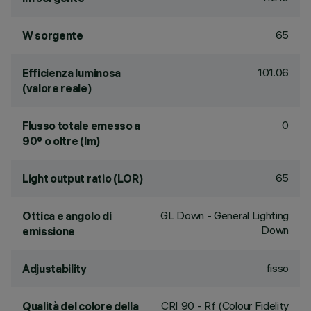
65
W sorgente
101.06
Efficienza luminosa
(valore reale)
0
Flusso totale emesso a
90° o oltre (lm)
65
Light output ratio (LOR)
GL Down - General Lighting
Ottica e angolo di
Down
emissione
fisso
Adjustability
CRI
90
- Rf (Colour Fidelity
Qualità del colore della