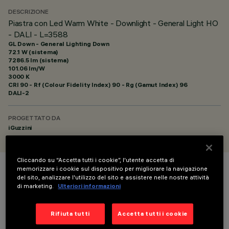
DESCRIZIONE
Piastra con Led Warm White - Downlight - General Light HO
- DALI - L=3588
GL Down - General Lighting Down
72.1 W (sistema)
7286.5 lm (sistema)
101.06 lm/W
3000 K
CRI
90
- Rf (Colour Fidelity Index) 90 - Rg (Gamut Index) 96
DALI-2
PROGETTATO DA
iGuzzini
Cliccando su “Accetta tutti i cookie”, l'utente accetta di
memorizzare i cookie sul dispositivo per migliorare la navigazione
COLORE
del sito, analizzare l'utilizzo del sito e assistere nelle nostre attività
di marketing.
Ulteriori informazioni
Rifiuta tutti
Accetta tutti i cookie