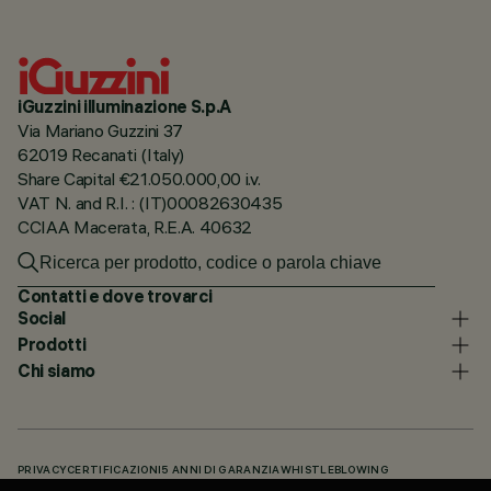
iGuzzini illuminazione S.p.A
Via Mariano Guzzini 37
62019 Recanati (Italy)
Share Capital €21.050.000,00 i.v.
VAT N. and R.I. : (IT)00082630435
CCIAA Macerata, R.E.A. 40632
Contatti e dove trovarci
Social
Prodotti
Chi siamo
PRIVACY
CERTIFICAZIONI
5 ANNI DI GARANZIA
WHISTLEBLOWING