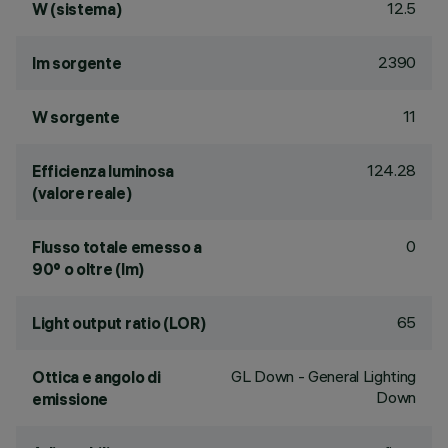
12.5
W (sistema)
2390
lm sorgente
11
W sorgente
124.28
Efficienza luminosa
(valore reale)
0
Flusso totale emesso a
90° o oltre (lm)
65
Light output ratio (LOR)
GL Down - General Lighting
Ottica e angolo di
Down
emissione