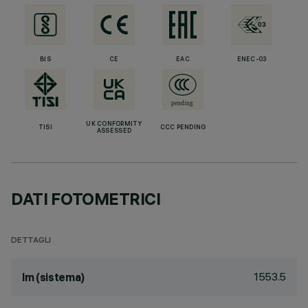
BIS
CE
EAC
ENEC-03
UK CONFORMITY
TISI
CCC PENDING
ASSESSED
DATI FOTOMETRICI
DETTAGLI
1553.5
lm (sistema)