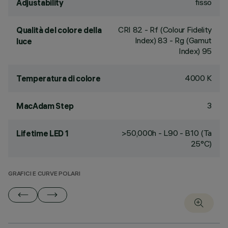
fisso
Adjustability
CRI
82
- Rf (Colour Fidelity
Qualità del colore della
Index) 83 - Rg (Gamut
luce
Index) 95
4000 K
Temperatura di colore
3
MacAdam Step
>50,000h - L90 - B10 (Ta
Lifetime LED 1
25°C)
GRAFICI E CURVE POLARI