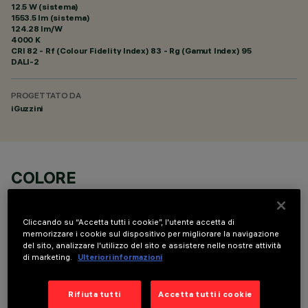
12.5 W (sistema)
1553.5 lm (sistema)
124.28 lm/W
4000 K
CRI
82
- Rf (Colour Fidelity Index) 83 - Rg (Gamut Index) 95
DALI-2
PROGETTATO DA
iGuzzini
COLORE
Cliccando su “Accetta tutti i cookie”, l'utente accetta di
memorizzare i cookie sul dispositivo per migliorare la navigazione
del sito, analizzare l'utilizzo del sito e assistere nelle nostre attività
di marketing.
Ulteriori informazioni
COMPONENTI OPZIONALI
Rifiuta tutti
Accetta tutti i cookie