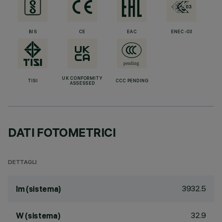
BIS
CE
EAC
ENEC-03
UK CONFORMITY
TISI
CCC PENDING
ASSESSED
DATI FOTOMETRICI
DETTAGLI
3932.5
lm (sistema)
32.9
W (sistema)