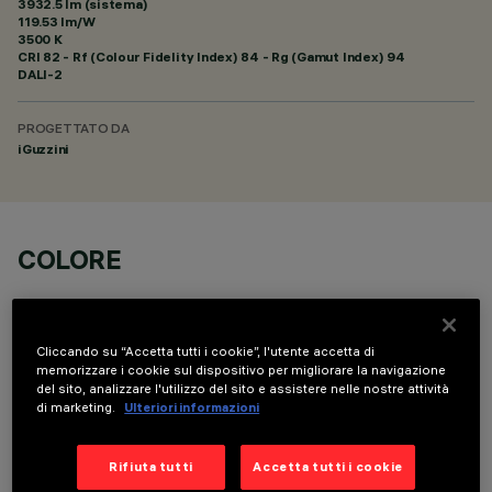
3932.5 lm (sistema)
119.53 lm/W
3500 K
CRI
82
- Rf (Colour Fidelity Index) 84 - Rg (Gamut Index) 94
DALI-2
PROGETTATO DA
iGuzzini
COLORE
Cliccando su “Accetta tutti i cookie”, l'utente accetta di
memorizzare i cookie sul dispositivo per migliorare la navigazione
del sito, analizzare l'utilizzo del sito e assistere nelle nostre attività
di marketing.
Ulteriori informazioni
COMPONENTI OPZIONALI
Rifiuta tutti
Accetta tutti i cookie