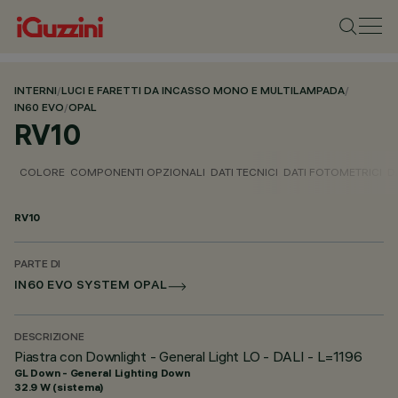
INTERNI
/
LUCI E FARETTI DA INCASSO MONO E MULTILAMPADA
/
IN60 EVO
/
OPAL
RV10
COLORE
COMPONENTI OPZIONALI
DATI TECNICI
DATI FOTOMETRICI
D
RV10
PARTE DI
IN60 EVO SYSTEM OPAL
DESCRIZIONE
Piastra con Downlight - General Light LO - DALI - L=1196
GL Down - General Lighting Down
32.9 W (sistema)