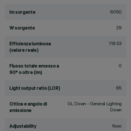
6050
lm sorgente
29
W sorgente
119.53
Efficienza luminosa
(valore reale)
0
Flusso totale emesso a
90° o oltre (lm)
65
Light output ratio (LOR)
GL Down - General Lighting
Ottica e angolo di
Down
emissione
fisso
Adjustability