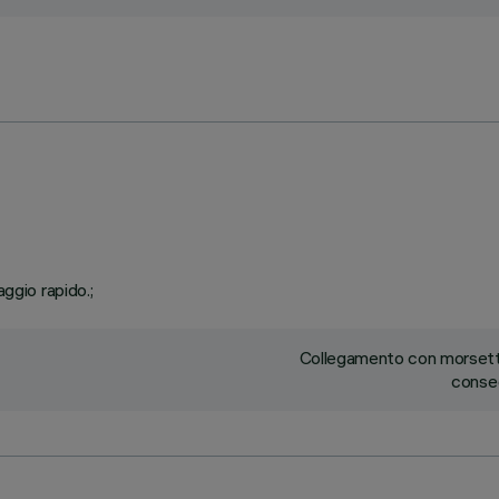
ggio rapido.;
Collegamento con morsetti
conseg