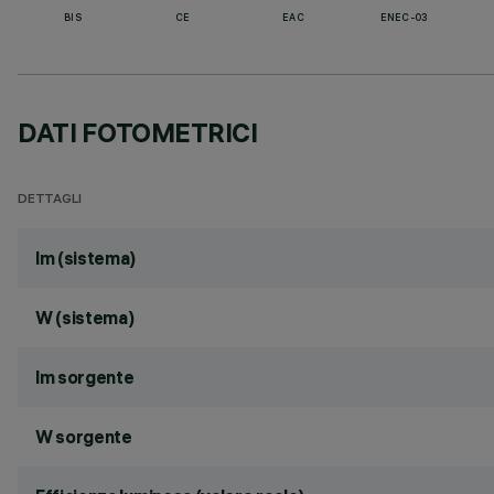
BIS
CE
EAC
ENEC-03
DATI FOTOMETRICI
DETTAGLI
lm (sistema)
W (sistema)
lm sorgente
W sorgente