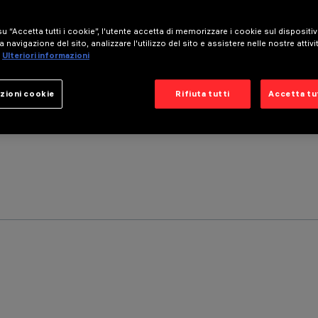
u “Accetta tutti i cookie”, l'utente accetta di memorizzare i cookie sul dispositi
a navigazione del sito, analizzare l'utilizzo del sito e assistere nelle nostre attivi
Ulteriori informazioni
zioni cookie
Rifiuta tutti
Accetta tut