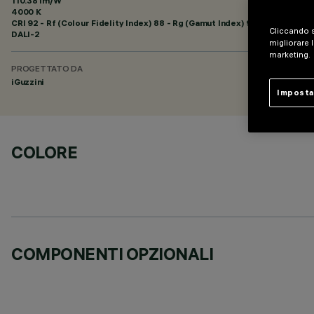
110.38 lm/W
4000 K
CRI
92
- Rf (Colour Fidelity Index) 88 - Rg (Gamut Index) 95
Cliccando s
DALI-2
migliorare l
marketing.
PROGETTATO DA
iGuzzini
Imposta
COLORE
COMPONENTI OPZIONALI