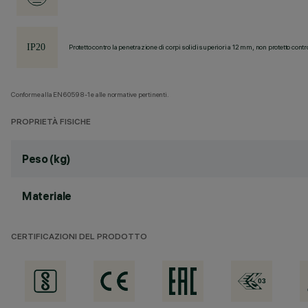
Protetto contro la penetrazione di corpi solidi superiori a 12 mm, non protetto contr
Conforme alla EN60598-1 e alle normative pertinenti.
PROPRIETÀ FISICHE
Peso (kg)
Materiale
CERTIFICAZIONI DEL PRODOTTO