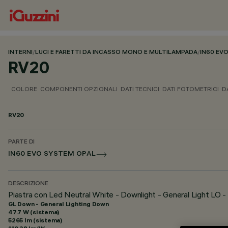
INTERNI
/
LUCI E FARETTI DA INCASSO MONO E MULTILAMPADA
/
IN60 EV
RV20
COLORE
COMPONENTI OPZIONALI
DATI TECNICI
DATI FOTOMETRICI
D
RV20
PARTE DI
IN60 EVO SYSTEM OPAL
DESCRIZIONE
Piastra con Led Neutral White - Downlight - General Light LO 
GL Down - General Lighting Down
47.7 W (sistema)
5265 lm (sistema)