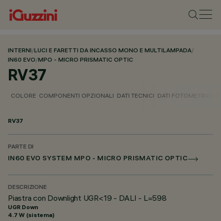
INTERNI
/
LUCI E FARETTI DA INCASSO MONO E MULTILAMPADA
/
IN60 EVO
/
MPO - MICRO PRISMATIC OPTIC
RV37
COLORE
COMPONENTI OPZIONALI
DATI TECNICI
DATI FOTOMETRICI
D
RV37
PARTE DI
IN60 EVO SYSTEM MPO - MICRO PRISMATIC OPTIC
DESCRIZIONE
Piastra con Downlight UGR<19 - DALI - L=598
UGR Down
4.7 W (sistema)