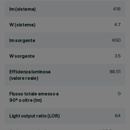
416
lm (sistema)
4.7
W (sistema)
650
lm sorgente
3.5
W sorgente
88.51
Efficienza luminosa
(valore reale)
0
Flusso totale emesso a
90° o oltre (lm)
64
Light output ratio (LOR)