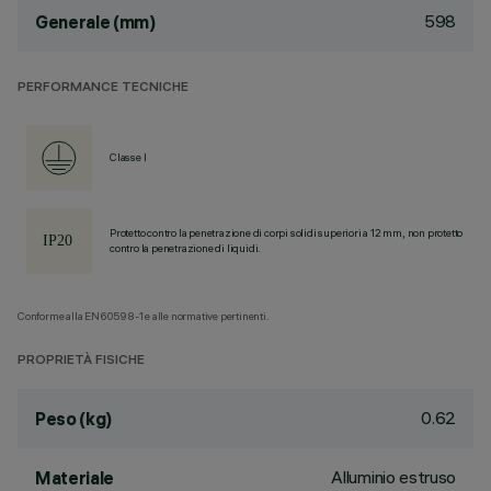
598
Generale (mm)
PERFORMANCE TECNICHE
Classe I
Protetto contro la penetrazione di corpi solidi superiori a 12 mm, non protetto
contro la penetrazione di liquidi.
Conforme alla EN60598-1 e alle normative pertinenti.
PROPRIETÀ FISICHE
0.62
Peso (kg)
Alluminio estruso
Materiale