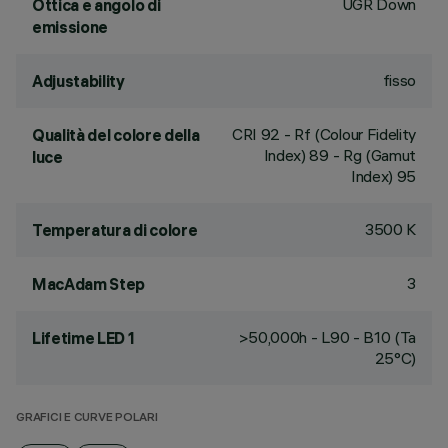
UGR Down
Ottica e angolo di
emissione
fisso
Adjustability
CRI
92
- Rf (Colour Fidelity
Qualità del colore della
Index) 89 - Rg (Gamut
luce
Index) 95
3500 K
Temperatura di colore
3
MacAdam Step
>50,000h - L90 - B10 (Ta
Lifetime LED 1
25°C)
GRAFICI E CURVE POLARI