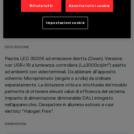
Rifiuta tutti
Accetta tutti i cookie
DATI TECNICI
Impostazioni cookie
ULTIMO AGGIORNAMENTO: 06/08/2026
DESCRIZIONE
Piastra LED 3500K ad emissione diretta (Down). Versione
con UGR<19 a luminanza controllata (L≤3000cd/m²) adatto
ad ambienti con videoterminali. Da abbinare all'apposito
schermo Microprismato (singolo o a rolla) da ordinare
separatamente. La dotazione ottica e strutturale del modulo
permette di ottenere elevati valori di efficienza del sistema.
Impianto di alimentazione dimmerabile DALI integrato
nell’apparecchio. Dissipatore in alluminio estruso e cavi
elettrici "Halogen Free".
DIMENSIONI