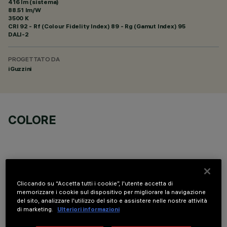
416 lm (sistema)
88.51 lm/W
3500 K
CRI
92
- Rf (Colour Fidelity Index) 89 - Rg (Gamut Index) 95
DALI-2
PROGETTATO DA
iGuzzini
COLORE
Cliccando su “Accetta tutti i cookie”, l'utente accetta di
COMPONENTI OPZIONALI
memorizzare i cookie sul dispositivo per migliorare la navigazione
del sito, analizzare l'utilizzo del sito e assistere nelle nostre attività
di marketing.
Ulteriori informazioni