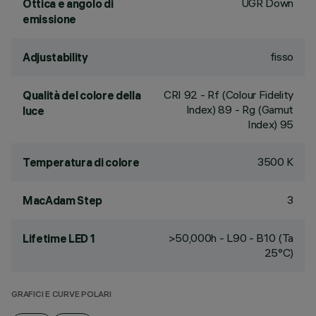
UGR Down
Ottica e angolo di
emissione
fisso
Adjustability
CRI
92
- Rf (Colour Fidelity
Qualità del colore della
Index) 89 - Rg (Gamut
luce
Index) 95
3500 K
Temperatura di colore
3
MacAdam Step
>50,000h - L90 - B10 (Ta
Lifetime LED 1
25°C)
GRAFICI E CURVE POLARI