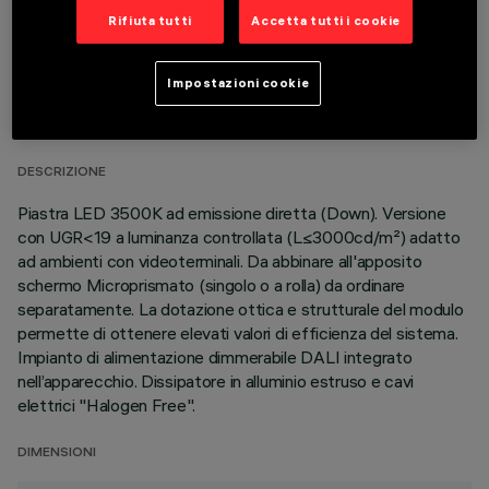
Rifiuta tutti
Accetta tutti i cookie
DATI TECNICI
Impostazioni cookie
ULTIMO AGGIORNAMENTO: 06/08/2026
DESCRIZIONE
Piastra LED 3500K ad emissione diretta (Down). Versione
con UGR<19 a luminanza controllata (L≤3000cd/m²) adatto
ad ambienti con videoterminali. Da abbinare all'apposito
schermo Microprismato (singolo o a rolla) da ordinare
separatamente. La dotazione ottica e strutturale del modulo
permette di ottenere elevati valori di efficienza del sistema.
Impianto di alimentazione dimmerabile DALI integrato
nell’apparecchio. Dissipatore in alluminio estruso e cavi
elettrici "Halogen Free".
DIMENSIONI