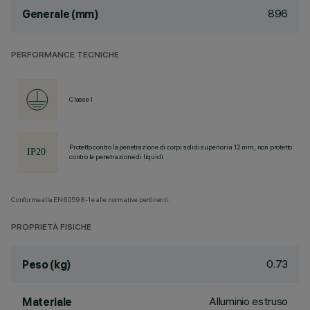
896
Generale (mm)
PERFORMANCE TECNICHE
Classe I
Protetto contro la penetrazione di corpi solidi superiori a 12 mm, non protetto
contro la penetrazione di liquidi.
Conforme alla EN60598-1 e alle normative pertinenti.
PROPRIETÀ FISICHE
0.73
Peso (kg)
Alluminio estruso
Materiale