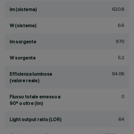
620.8
lm (sistema)
6.6
W (sistema)
970
lm sorgente
5.2
W sorgente
94.06
Efficienza luminosa
(valore reale)
0
Flusso totale emesso a
90° o oltre (lm)
64
Light output ratio (LOR)