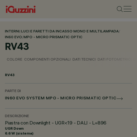
INTERNI
/
LUCI E FARETTI DA INCASSO MONO E MULTILAMPADA
/
IN60 EVO
/
MPO - MICRO PRISMATIC OPTIC
RV43
COLORE
COMPONENTI OPZIONALI
DATI TECNICI
DATI FOTOMETRICI
D
RV43
PARTE DI
IN60 EVO SYSTEM MPO - MICRO PRISMATIC OPTIC
DESCRIZIONE
Piastra con Downlight - UGR<19 - DALI - L=896
UGR Down
6.6 W (sistema)