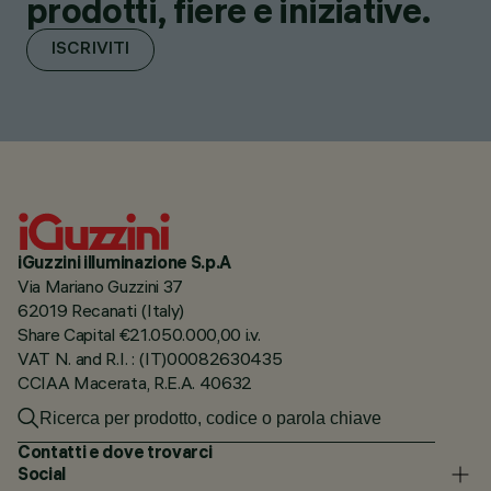
prodotti, fiere e iniziative.
ISCRIVITI
iGuzzini illuminazione S.p.A
Via Mariano Guzzini 37
62019 Recanati (Italy)
Share Capital €21.050.000,00 i.v.
VAT N. and R.I. : (IT)00082630435
CCIAA Macerata, R.E.A. 40632
Contatti e dove trovarci
Social