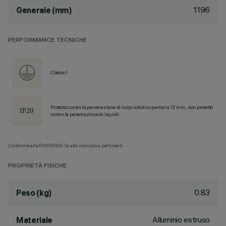
1196
Generale (mm)
PERFORMANCE TECNICHE
Classe I
Protetto contro la penetrazione di corpi solidi superiori a 12 mm, non protetto
contro la penetrazione di liquidi.
Conforme alla EN60598-1 e alle normative pertinenti.
PROPRIETÀ FISICHE
0.83
Peso (kg)
Alluminio estruso
Materiale