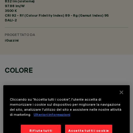
832 lm (sistema)
97.88 lm/W
3500 K
CRI
92
- Rf (Colour Fidelity Index) 89 - Rg (Gamut Index) 95
DALI-2
PROGETTATO DA
iGuzzini
COLORE
Cliccando su “Accetta tutti i cookie”, l'utente accetta di
memorizzare i cookie sul dispositivo per migliorare la navigazione
del sito, analizzare l'utilizzo del sito e assistere nelle nostre attività
COMPONENTI OPZIONALI
di marketing.
Ulteriori informazioni
Rifiuta tutti
Accetta tutti i cookie