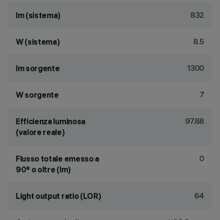
832
lm (sistema)
8.5
W (sistema)
1300
lm sorgente
7
W sorgente
97.88
Efficienza luminosa
(valore reale)
0
Flusso totale emesso a
90° o oltre (lm)
64
Light output ratio (LOR)