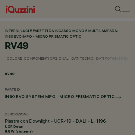
INTERNI
/
LUCI E FARETTI DA INCASSO MONO E MULTILAMPADA
/
IN60 EVO
/
MPO - MICRO PRISMATIC OPTIC
RV49
COLORE
COMPONENTI OPZIONALI
DATI TECNICI
DATI FOTOMETRICI
D
RV49
PARTE DI
IN60 EVO SYSTEM MPO - MICRO PRISMATIC OPTIC
DESCRIZIONE
Piastra con Downlight - UGR<19 - DALI - L=1196
UGR Down
8.5 W (sistema)