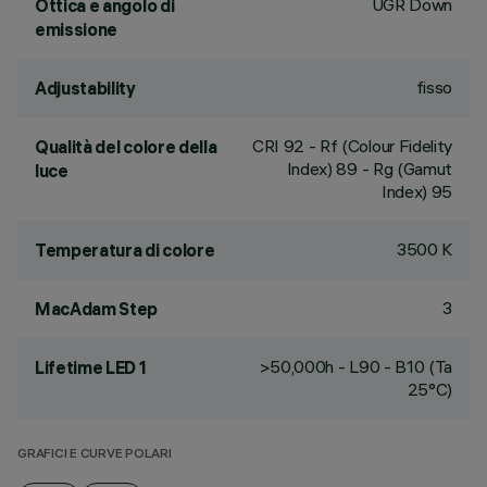
UGR Down
Ottica e angolo di
emissione
fisso
Adjustability
CRI
92
- Rf (Colour Fidelity
Qualità del colore della
Index) 89 - Rg (Gamut
luce
Index) 95
3500 K
Temperatura di colore
3
MacAdam Step
>50,000h - L90 - B10 (Ta
Lifetime LED 1
25°C)
GRAFICI E CURVE POLARI