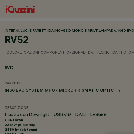
INTERNI
/
LUCI E FARETTI DA INCASSO MONO E MULTILAMPADA
/
IN60 EV
RV52
COLORE
OPZIONI
COMPONENTI OPZIONALI
DATI TECNICI
DATI FOTOM
RV52
PARTE DI
IN60 EVO SYSTEM MPO - MICRO PRISMATIC OPTIC
DESCRIZIONE
Piastra con Downlight - UGR<19 - DALI - L=3588
UGR Down
23.9 W (sistema)
2880 lm (sistema)