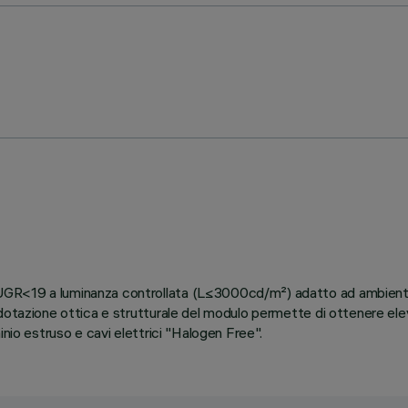
GR<19 a luminanza controllata (L≤3000cd/m²) adatto ad ambienti c
otazione ottica e strutturale del modulo permette di ottenere eleva
inio estruso e cavi elettrici "Halogen Free".