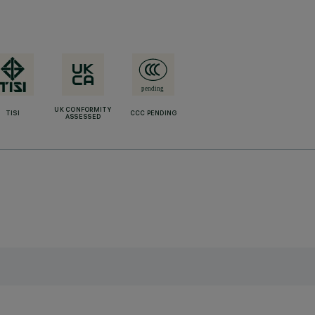
UK CONFORMITY
TISI
CCC PENDING
ASSESSED