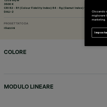
120.5 lm/W
3500 K
CRI
82
- Rf (Colour Fidelity Index) 84 - Rg (Gamut Index) 94
DALI-2
Cliccando s
migliorare l
marketing.
PROGETTATO DA
iGuzzini
Imposta
COLORE
MODULO LINEARE