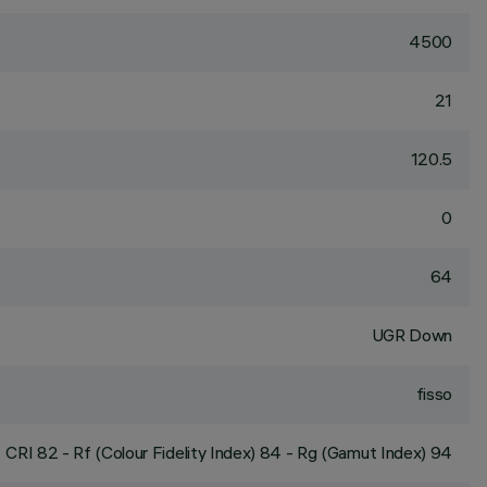
4500
21
120.5
0
64
UGR Down
fisso
CRI
82
- Rf (Colour Fidelity Index) 84 - Rg (Gamut Index) 94