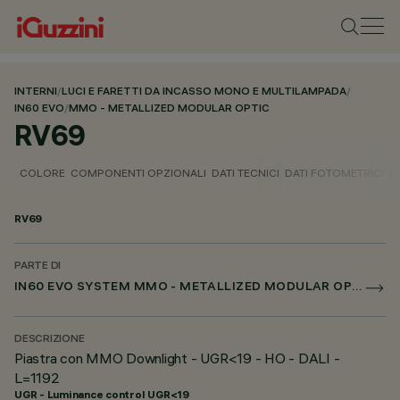
INTERNI
/
LUCI E FARETTI DA INCASSO MONO E MULTILAMPADA
/
IN60 EVO
/
MMO - METALLIZED MODULAR OPTIC
RV69
COLORE
COMPONENTI OPZIONALI
DATI TECNICI
DATI FOTOMETRICI
D
RV69
PARTE DI
IN60 EVO SYSTEM MMO - METALLIZED MODULAR OPTIC
DESCRIZIONE
Piastra con MMO Downlight - UGR<19 - HO - DALI -
L=1192
UGR - Luminance control UGR<19