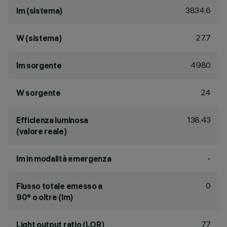
3834.6
lm (sistema)
27.7
W (sistema)
4980
lm sorgente
24
W sorgente
138.43
Efficienza luminosa
(valore reale)
-
lm in modalità emergenza
0
Flusso totale emesso a
90° o oltre (lm)
77
Light output ratio (LOR)