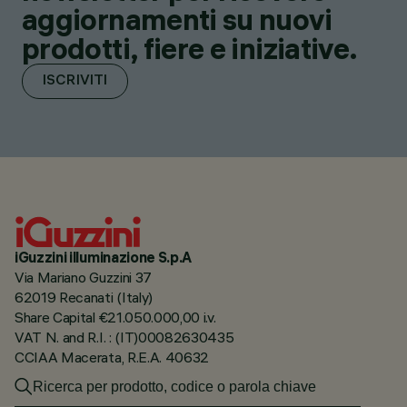
aggiornamenti su nuovi
prodotti, fiere e iniziative.
ISCRIVITI
iGuzzini illuminazione S.p.A
Via Mariano Guzzini 37
62019 Recanati (Italy)
Share Capital €21.050.000,00 i.v.
VAT N. and R.I. : (IT)00082630435
CCIAA Macerata, R.E.A. 40632