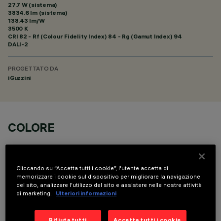
27.7 W (sistema)
3834.6 lm (sistema)
138.43 lm/W
3500 K
CRI
82
- Rf (Colour Fidelity Index) 84 - Rg (Gamut Index) 94
DALI-2
PROGETTATO DA
iGuzzini
COLORE
Cliccando su “Accetta tutti i cookie”, l'utente accetta di
memorizzare i cookie sul dispositivo per migliorare la navigazione
del sito, analizzare l'utilizzo del sito e assistere nelle nostre attività
di marketing.
Ulteriori informazioni
COMPONENTI OPZIONALI
Rifiuta tutti
Accetta tutti i cookie