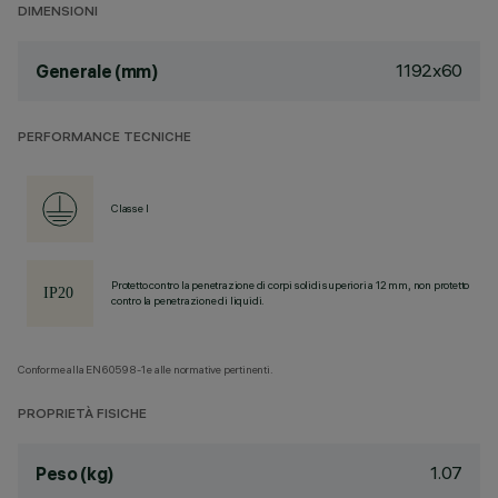
DIMENSIONI
1192x60
Generale (mm)
PERFORMANCE TECNICHE
Classe I
Protetto contro la penetrazione di corpi solidi superiori a 12 mm, non protetto
contro la penetrazione di liquidi.
Conforme alla EN60598-1 e alle normative pertinenti.
PROPRIETÀ FISICHE
1.07
Peso (kg)