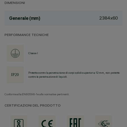
DIMENSIONI
2384x60
Generale (mm)
PERFORMANCE TECNICHE
Classe I
Protetto contro la penetrazione di corpi solidi superiori a 12 mm, non protetto
contro la penetrazione di liquidi.
Conforme alla EN60598-1 e alle normative pertinenti.
CERTIFICAZIONI DEL PRODOTTO