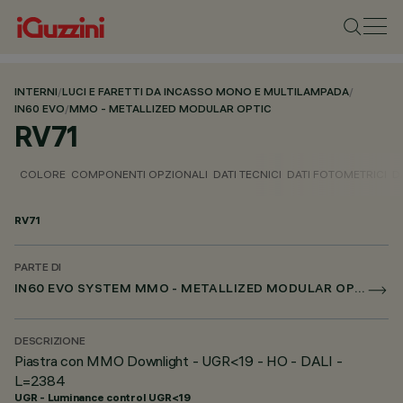
INTERNI
/
LUCI E FARETTI DA INCASSO MONO E MULTILAMPADA
/
IN60 EVO
/
MMO - METALLIZED MODULAR OPTIC
RV71
COLORE
COMPONENTI OPZIONALI
DATI TECNICI
DATI FOTOMETRICI
D
RV71
PARTE DI
IN60 EVO SYSTEM MMO - METALLIZED MODULAR OPTIC
DESCRIZIONE
Piastra con MMO Downlight - UGR<19 - HO - DALI -
L=2384
UGR - Luminance control UGR<19