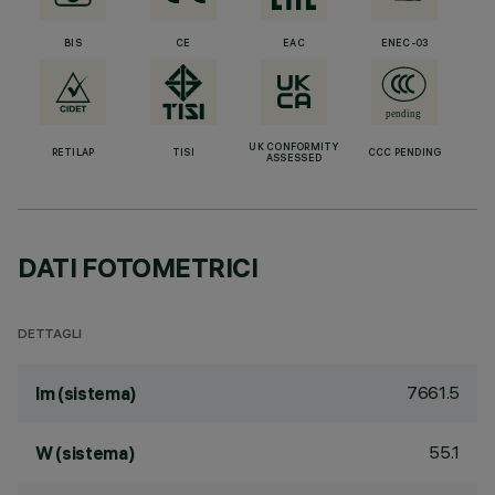
BIS
CE
EAC
ENEC-03
UK CONFORMITY
RETILAP
TISI
CCC PENDING
ASSESSED
DATI FOTOMETRICI
DETTAGLI
7661.5
lm (sistema)
55.1
W (sistema)