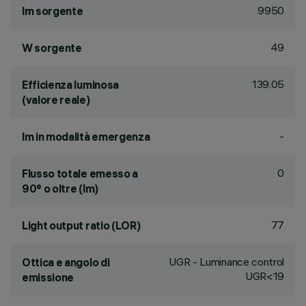
9950
lm sorgente
49
W sorgente
139.05
Efficienza luminosa
(valore reale)
-
lm in modalità emergenza
0
Flusso totale emesso a
90° o oltre (lm)
77
Light output ratio (LOR)
UGR - Luminance control
Ottica e angolo di
UGR<19
emissione