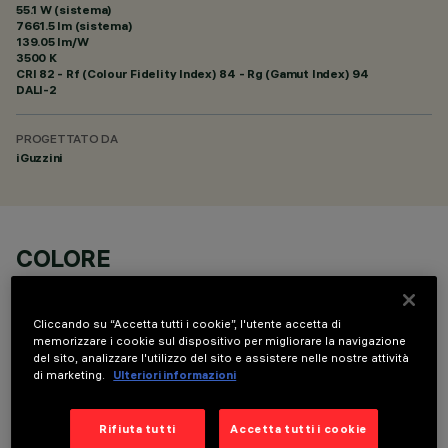
55.1 W (sistema)
7661.5 lm (sistema)
139.05 lm/W
3500 K
CRI
82
- Rf (Colour Fidelity Index) 84 - Rg (Gamut Index) 94
DALI-2
PROGETTATO DA
iGuzzini
COLORE
Cliccando su “Accetta tutti i cookie”, l'utente accetta di
memorizzare i cookie sul dispositivo per migliorare la navigazione
del sito, analizzare l'utilizzo del sito e assistere nelle nostre attività
di marketing.
Ulteriori informazioni
COMPONENTI OPZIONALI
Rifiuta tutti
Accetta tutti i cookie