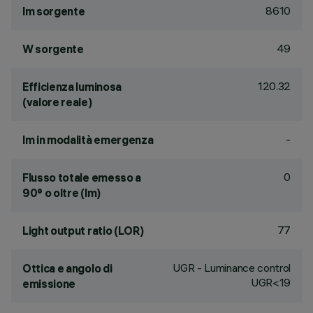
8610
lm sorgente
49
W sorgente
120.32
Efficienza luminosa
(valore reale)
-
lm in modalità emergenza
0
Flusso totale emesso a
90° o oltre (lm)
77
Light output ratio (LOR)
UGR - Luminance control
Ottica e angolo di
UGR<19
emissione