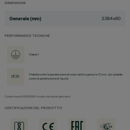
DIMENSIONI
2384x60
Generale (mm)
PERFORMANCE TECNICHE
Classe I
Protetto contro la penetrazione di corpi solidi superiori a 12 mm, non protetto
contro la penetrazione di liquidi.
Conforme alla EN60598-1 e alle normative pertinenti.
CERTIFICAZIONI DEL PRODOTTO