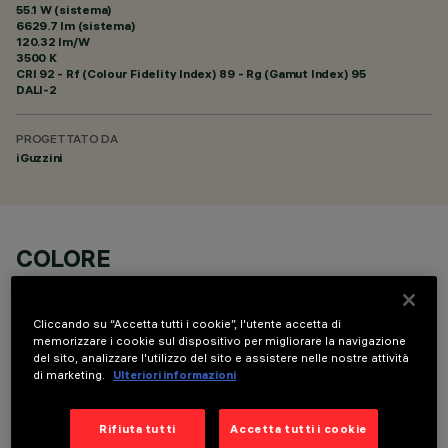
55.1 W (sistema)
6629.7 lm (sistema)
120.32 lm/W
3500 K
CRI
92
- Rf (Colour Fidelity Index) 89 - Rg (Gamut Index) 95
DALI-2
PROGETTATO DA
iGuzzini
COLORE
Cliccando su “Accetta tutti i cookie”, l'utente accetta di
memorizzare i cookie sul dispositivo per migliorare la navigazione
del sito, analizzare l'utilizzo del sito e assistere nelle nostre attività
di marketing.
Ulteriori informazioni
COMPONENTI OPZIONALI
Rifiuta tutti
Accetta tutti i cookie