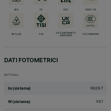
BIS
CE
EAC
ENEC-03
UK CONFORMITY
RETILAP
TISI
CCC PENDING
ASSESSED
DATI FOTOMETRICI
DETTAGLI
6629.7
lm (sistema)
55.1
W (sistema)