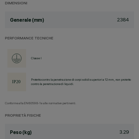
DIMENSIONI
2384
Generale (mm)
PERFORMANCE TECNICHE
Classe I
Protetto contro la penetrazione di corpi solidi superiori a 12 mm, non protetto
contro la penetrazione di liquidi.
Conforme alla EN60598-1 e alle normative pertinenti.
PROPRIETÀ FISICHE
3.29
Peso (kg)