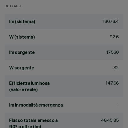
DETTAGLI
13673.4
lm (sistema)
92.6
W (sistema)
17530
lm sorgente
82
W sorgente
147.66
Efficienza luminosa
(valore reale)
-
lm in modalità emergenza
4845.85
Flusso totale emesso a
90° o oltre (lm)