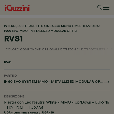
INTERNI
/
LUCI E FARETTI DA INCASSO MONO E MULTILAMPADA
/
IN60 EVO
/
MMO - METALLIZED MODULAR OPTIC
RV81
COLORE
COMPONENTI OPZIONALI
DATI TECNICI
DATI FOTOMETRICI
D
RV81
PARTE DI
IN60 EVO SYSTEM MMO - METALLIZED MODULAR OPTIC
DESCRIZIONE
Piastra con Led Neutral White - MMO - Up/Down - UGR<19
- HO - DALI - L=2384
UGR - Luminance control UGR<19