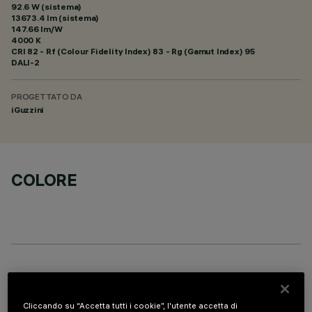
92.6 W (sistema)
13673.4 lm (sistema)
147.66 lm/W
4000 K
CRI
82
- Rf (Colour Fidelity Index) 83 - Rg (Gamut Index) 95
DALI-2
PROGETTATO DA
iGuzzini
COLORE
COMPONENTI OPZIONALI
Cliccando su “Accetta tutti i cookie”, l'utente accetta di