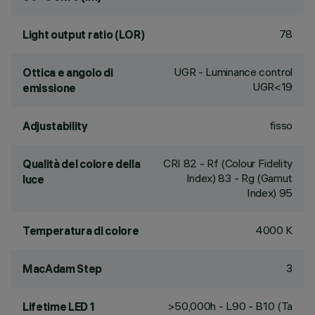
78
Light output ratio (LOR)
UGR - Luminance control
Ottica e angolo di
UGR<19
emissione
fisso
Adjustability
CRI
82
- Rf (Colour Fidelity
Qualità del colore della
Index) 83 - Rg (Gamut
luce
Index) 95
4000 K
Temperatura di colore
3
MacAdam Step
>50,000h - L90 - B10 (Ta
Lifetime LED 1