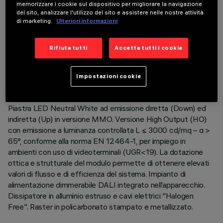
memorizzare i cookie sul dispositivo per migliorare la navigazione
del sito, analizzare l'utilizzo del sito e assistere nelle nostre attività
di marketing.
Ulteriori informazioni
DATI TECNICI
Rifiuta tutti
Accetta tutti i cookie
ULTIMO AGGIORNAMENTO: 06/08/2026
Impostazioni cookie
DESCRIZIONE
Piastra LED Neutral White ad emissione diretta (Down) ed
indiretta (Up) in versione MMO. Versione High Output (HO)
con emissione a luminanza controllata L ≤ 3000 cd/mq – α >
65°, conforme alla norma EN 12464-1, per impiego in
ambienti con uso di videoterminali (UGR<19). La dotazione
ottica e strutturale del modulo permette di ottenere elevati
valori di flusso e di efficienza del sistema. Impianto di
alimentazione dimmerabile DALI integrato nell’apparecchio.
Dissipatore in alluminio estruso e cavi elettrici "Halogen
Free". Raster in policarbonato stampato e metallizzato.