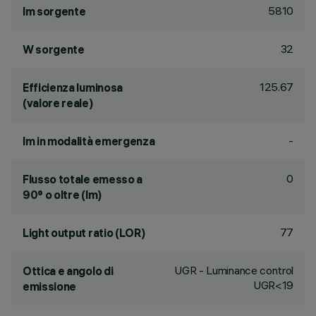
5810
lm sorgente
32
W sorgente
125.67
Efficienza luminosa
(valore reale)
-
lm in modalità emergenza
0
Flusso totale emesso a
90° o oltre (lm)
77
Light output ratio (LOR)
UGR - Luminance control
Ottica e angolo di
UGR<19
emissione