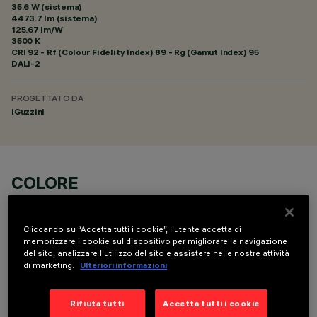
35.6 W (sistema)
4473.7 lm (sistema)
125.67 lm/W
3500 K
CRI
92
- Rf (Colour Fidelity Index) 89 - Rg (Gamut Index) 95
DALI-2
PROGETTATO DA
iGuzzini
COLORE
Cliccando su “Accetta tutti i cookie”, l'utente accetta di
memorizzare i cookie sul dispositivo per migliorare la navigazione
del sito, analizzare l'utilizzo del sito e assistere nelle nostre attività
di marketing.
Ulteriori informazioni
COMPONENTI OPZIONALI
Rifiuta tutti
Accetta tutti i cookie