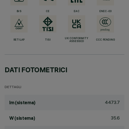
BIS
CE
EAC
ENEC-03
UK CONFORMITY
RETILAP
TISI
CCC PENDING
ASSESSED
DATI FOTOMETRICI
DETTAGLI
4473.7
lm (sistema)
35.6
W (sistema)