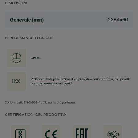
DIMENSIONI
2384x60
Generale (mm)
PERFORMANCE TECNICHE
Classe I
Protetto contro la penetrazione di corpi solidi superiori a 12 mm, non protetto
contro la penetrazione di liquidi.
Conforme alla EN60598-1 e alle normative pertinenti.
CERTIFICAZIONI DEL PRODOTTO