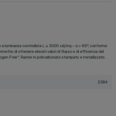
 a luminanza controllata L ≤ 3000 cd/mq – α > 65°, conforme
ette di ottenere elevati valori di flusso e di efficienza del
alogen Free". Raster in policarbonato stampato e metallizzato.
2384