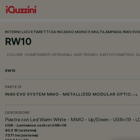
INTERNI
/
LUCI E FARETTI DA INCASSO MONO E MULTILAMPADA
/
IN60 EV
RW10
COLORE
COMPONENTI OPZIONALI
DATI TECNICI
DATI FOTOMETRICI
D
RW10
PARTE DI
IN60 EVO SYSTEM MMO - METALLIZED MODULAR OPTIC
DESCRIZIONE
Piastra con Led Warm White - MMO - Up/Down - UGR<19 - L
UGR - Luminance control UGR<19
60.3 W (sistema)
7371 lm (sistema)