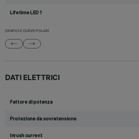
Lifetime LED 1
GRAFICI E CURVE POLARI
DATI ELETTRICI
Fattore di potenza
Protezione da sovratensione
Inrush current