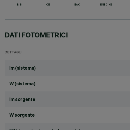
BIS
CE
EAC
ENEC-03
DATI FOTOMETRICI
DETTAGLI
lm (sistema)
W (sistema)
lm sorgente
W sorgente