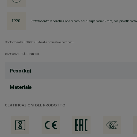
Protetto contro la penetrazione di corpi solidi superiori a 12 mm, non protetto contr
Conforme alla EN60598-1 e alle normative pertinenti.
PROPRIETÀ FISICHE
Peso (kg)
Materiale
CERTIFICAZIONI DEL PRODOTTO