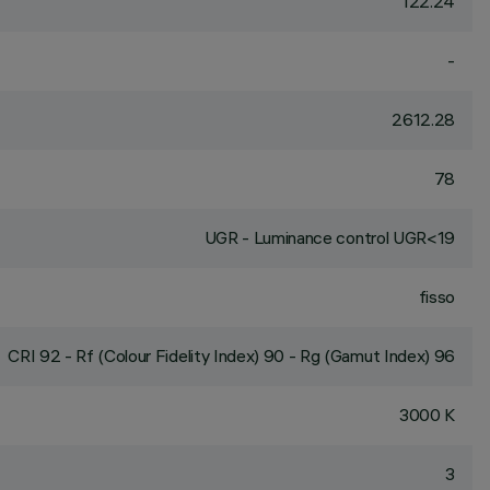
122.24
-
2612.28
78
UGR - Luminance control UGR<19
fisso
CRI
92
- Rf (Colour Fidelity Index) 90 - Rg (Gamut Index) 96
3000 K
3