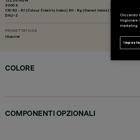
122.24 lm/W
3000 K
CRI
92
- Rf (Colour Fidelity Index) 90 - Rg (Gamut Index) 96
DALI-2
Cliccando s
migliorare l
marketing.
PROGETTATO DA
iGuzzini
Imposta
COLORE
COMPONENTI OPZIONALI