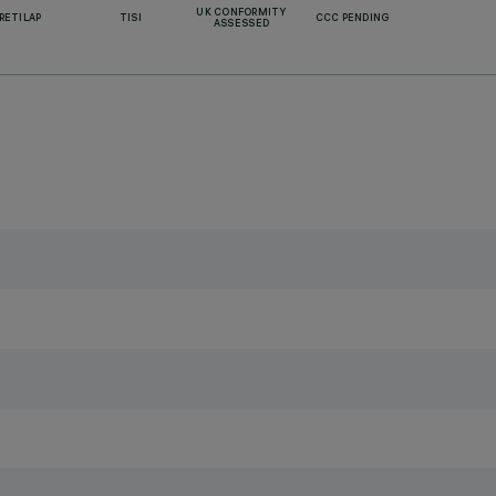
UK CONFORMITY
RETILAP
TISI
CCC PENDING
ASSESSED