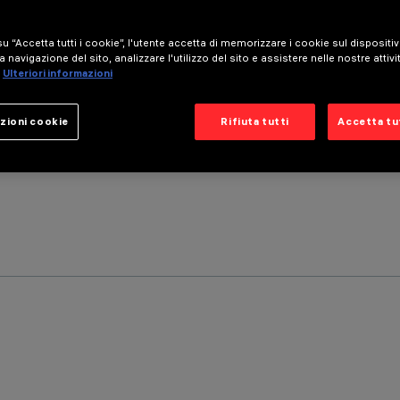
u “Accetta tutti i cookie”, l'utente accetta di memorizzare i cookie sul dispositi
a navigazione del sito, analizzare l'utilizzo del sito e assistere nelle nostre attivi
Ulteriori informazioni
zioni cookie
Rifiuta tutti
Accetta tut