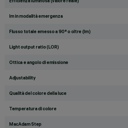
Efficienza luminosa (valore reale)
lm in modalità emergenza
Flusso totale emesso a 90° o oltre (lm)
Light output ratio (LOR)
Ottica e angolo di emissione
Adjustability
Qualità del colore della luce
Temperatura di colore
MacAdam Step