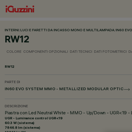
INTERNI
/
LUCI E FARETTI DA INCASSO MONO E MULTILAMPADA
/
IN60 EV
RW12
COLORE
COMPONENTI OPZIONALI
DATI TECNICI
DATI FOTOMETRICI
D
RW12
PARTE DI
IN60 EVO SYSTEM MMO - METALLIZED MODULAR OPTIC
DESCRIZIONE
Piastra con Led Neutral White - MMO - Up/Down - UGR<19 -
UGR - Luminance control UGR<19
60.3 W (sistema)
7846.8 lm (sistema)