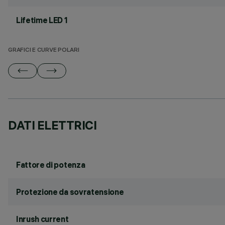
Lifetime LED 1
GRAFICI E CURVE POLARI
DATI ELETTRICI
Fattore di potenza
Protezione da sovratensione
Inrush current