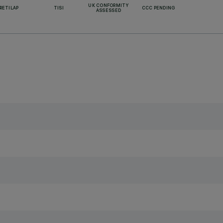
UK CONFORMITY
RETILAP
TISI
CCC PENDING
ASSESSED