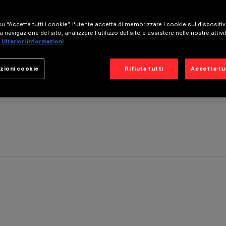
u “Accetta tutti i cookie”, l'utente accetta di memorizzare i cookie sul dispositi
a navigazione del sito, analizzare l'utilizzo del sito e assistere nelle nostre attivi
Ulteriori informazioni
zioni cookie
Rifiuta tutti
Accetta tut