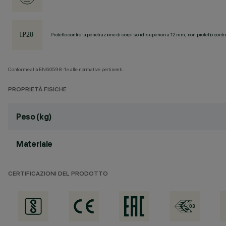
Protetto contro la penetrazione di corpi solidi superiori a 12 mm, non protetto contr
Conforme alla EN60598-1 e alle normative pertinenti.
PROPRIETÀ FISICHE
Peso (kg)
Materiale
CERTIFICAZIONI DEL PRODOTTO