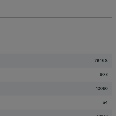
7846.8
60.3
10060
54