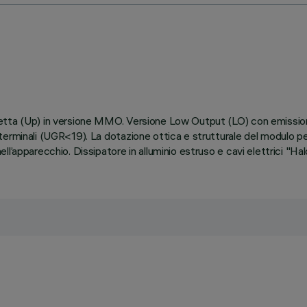
retta (Up) in versione MMO. Versione Low Output (LO) con emissio
rminali (UGR<19). La dotazione ottica e strutturale del modulo perm
l’apparecchio. Dissipatore in alluminio estruso e cavi elettrici "H