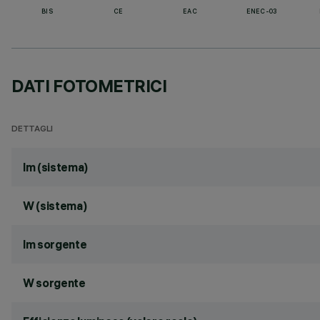
BIS
CE
EAC
ENEC-03
DATI FOTOMETRICI
DETTAGLI
lm (sistema)
W (sistema)
lm sorgente
W sorgente