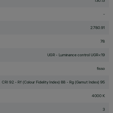
130.13
-
2780.91
78
UGR - Luminance control UGR<19
fisso
CRI
92
- Rf (Colour Fidelity Index) 88 - Rg (Gamut Index) 95
4000 K
3