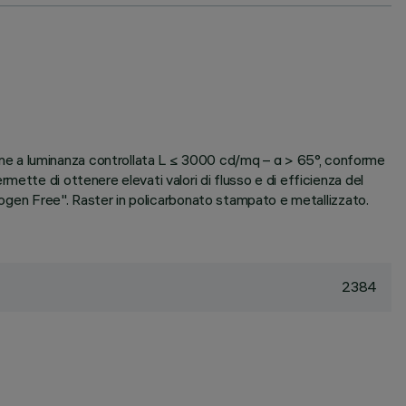
ne a luminanza controllata L ≤ 3000 cd/mq – α > 65°, conforme
ette di ottenere elevati valori di flusso e di efficienza del
alogen Free". Raster in policarbonato stampato e metallizzato.
2384