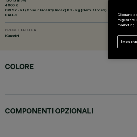
130.13 lm/W
4000 K
CRI
92
- Rf (Colour Fidelity Index) 88 - Rg (Gamut Index) 95
DALI-2
Cliccando s
migliorare l
marketing.
PROGETTATO DA
iGuzzini
Imposta
COLORE
COMPONENTI OPZIONALI