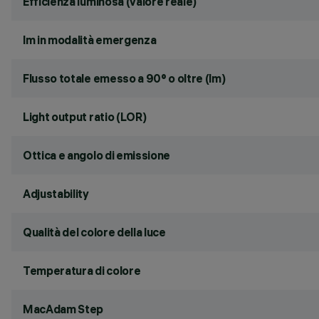
Efficienza luminosa (valore reale)
lm in modalità emergenza
Flusso totale emesso a 90° o oltre (lm)
Light output ratio (LOR)
Ottica e angolo di emissione
Adjustability
Qualità del colore della luce
Temperatura di colore
MacAdam Step