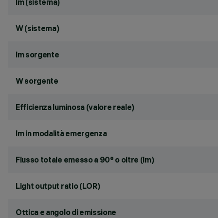
lm (sistema)
W (sistema)
lm sorgente
W sorgente
Efficienza luminosa (valore reale)
lm in modalità emergenza
Flusso totale emesso a 90° o oltre (lm)
Light output ratio (LOR)
Ottica e angolo di emissione