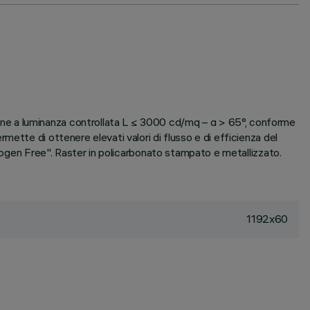
ne a luminanza controllata L ≤ 3000 cd/mq – α > 65°, conforme
ette di ottenere elevati valori di flusso e di efficienza del
alogen Free". Raster in policarbonato stampato e metallizzato.
1192x60