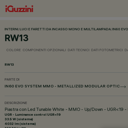
INTERNI
/
LUCI E FARETTI DA INCASSO MONO E MULTILAMPADA
/
IN60 EV
RW13
COLORE
COMPONENTI OPZIONALI
DATI TECNICI
DATI FOTOMETRICI
D
RW13
PARTE DI
IN60 EVO SYSTEM MMO - METALLIZED MODULAR OPTIC
DESCRIZIONE
Piastra con Led Tunable White - MMO - Up/Down - UGR<19 - 
UGR - Luminance control UGR<19
33.5 W (sistema)
4032 lm (sistema)