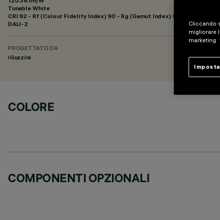
120.36 lm/W
Tunable White
CRI
92
- Rf (Colour Fidelity Index) 90 - Rg (Gamut Index) 98
DALI-2
Cliccando s
migliorare l
marketing.
PROGETTATO DA
iGuzzini
Imposta
COLORE
COMPONENTI OPZIONALI