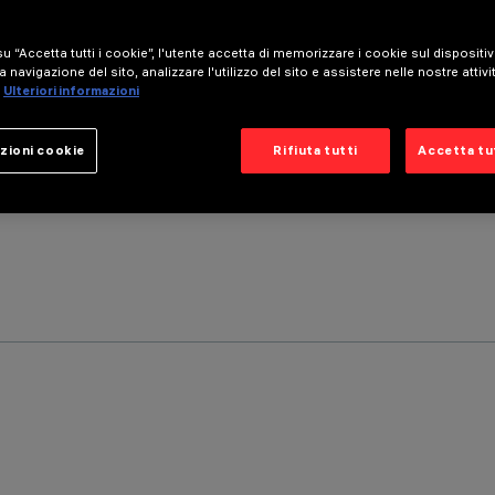
u “Accetta tutti i cookie”, l'utente accetta di memorizzare i cookie sul dispositi
a navigazione del sito, analizzare l'utilizzo del sito e assistere nelle nostre attivi
Ulteriori informazioni
zioni cookie
Rifiuta tutti
Accetta tut