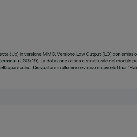
retta (Up) in versione MMO. Versione Low Output (LO) con emissio
rminali (UGR<19). La dotazione ottica e strutturale del modulo perm
l’apparecchio. Dissipatore in alluminio estruso e cavi elettrici "H