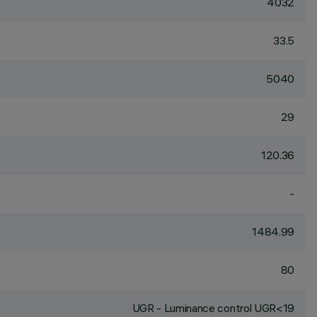
4032
33.5
5040
29
120.36
-
1484.99
80
UGR - Luminance control UGR<19