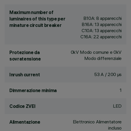
Maximum number of
B10A: 8 apparecchi
luminaires of this type per
B16A: 13 apparecchi
minature circuit breaker
C10A: 13 apparecchi
C16A: 22 apparecchi
0kV Modo comune e 0kV
Protezione da
Modo differenziale
sovratensione
53 A / 200 µs
Inrush current
1
Dimmerazione minima
LED
Codice ZVEI
Elettronico Alimentatore
Alimentazione
incluso