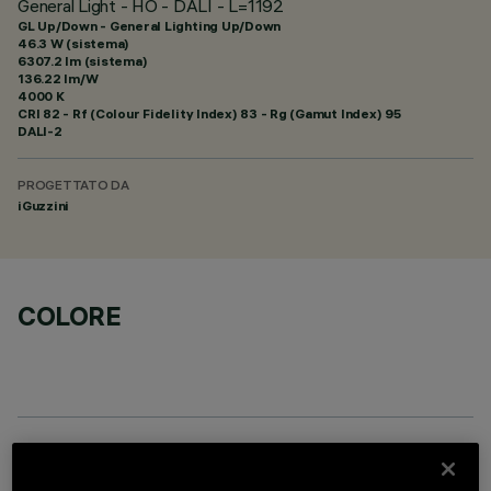
General Light - HO - DALI - L=1192
GL Up/Down - General Lighting Up/Down
46.3 W (sistema)
6307.2 lm (sistema)
136.22 lm/W
4000 K
CRI
82
- Rf (Colour Fidelity Index) 83 - Rg (Gamut Index) 95
DALI-2
PROGETTATO DA
iGuzzini
COLORE
COMPONENTI OPZIONALI