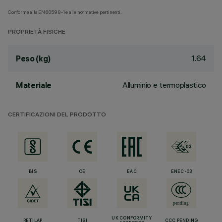
Conforme alla EN60598-1 e alle normative pertinenti.
PROPRIETÀ FISICHE
1.64
Peso (kg)
Alluminio e termoplastico
Materiale
CERTIFICAZIONI DEL PRODOTTO
BIS
CE
EAC
ENEC-03
UK CONFORMITY
RETILAP
TISI
CCC PENDING