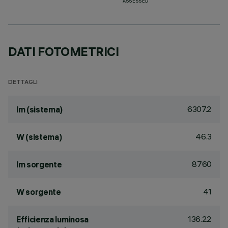
ASSESSED
DATI FOTOMETRICI
DETTAGLI
6307.2
lm (sistema)
46.3
W (sistema)
8760
lm sorgente
41
W sorgente
136.22
Efficienza luminosa