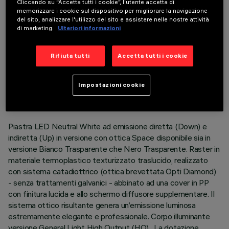
Cliccando su “Accetta tutti i cookie”, l'utente accetta di
memorizzare i cookie sul dispositivo per migliorare la navigazione
del sito, analizzare l'utilizzo del sito e assistere nelle nostre attività
di marketing.
Ulteriori informazioni
Rifiuta tutti
Accetta tutti i cookie
DATI TECNICI
ULTIMO AGGIORNAMENTO: 06/08/2026
Impostazioni cookie
DESCRIZIONE
Piastra LED Neutral White ad emissione diretta (Down) e
indiretta (Up) in versione con ottica Space disponibile sia in
versione Bianco Trasparente che Nero Trasparente. Raster in
materiale termoplastico texturizzato traslucido, realizzato
con sistema catadiottrico (ottica brevettata Opti Diamond)
- senza trattamenti galvanici - abbinato ad una cover in PP
con finitura lucida e allo schermo diffusore supplementare. Il
sistema ottico risultante genera un’emissione luminosa
estremamente elegante e professionale. Corpo illuminante
versione General Light High Output (HO) . La dotazione