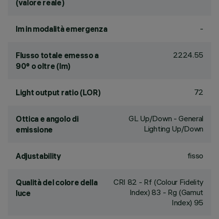
(valore reale)
-
lm in modalità emergenza
2224.55
Flusso totale emesso a
90° o oltre (lm)
72
Light output ratio (LOR)
GL Up/Down - General
Ottica e angolo di
Lighting Up/Down
emissione
fisso
Adjustability
CRI
82
- Rf (Colour Fidelity
Qualità del colore della
Index) 83 - Rg (Gamut
luce
Index) 95