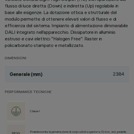
flusso di luce diretta (Down) e indiretta (Up) regolabile in
base alle esigenze. La dotazione ottica e strutturale del
modulo permette di ottenere elevati valori di flusso e di
efficienza del sistema. Impianto di alimentazione dimmerabile
DALI integrato nell’apparecchio. Dissipatore in alluminio
estruso e cavi elettrici "Halogen Free". Raster in
policarbonato stampato e metallizzato.
DIMENSIONI
2384
Generale (mm)
PERFORMANCE TECNICHE
Classe I
Protetto contro la penetrazione di corpi solidi superiori a 12 mm, non protetto