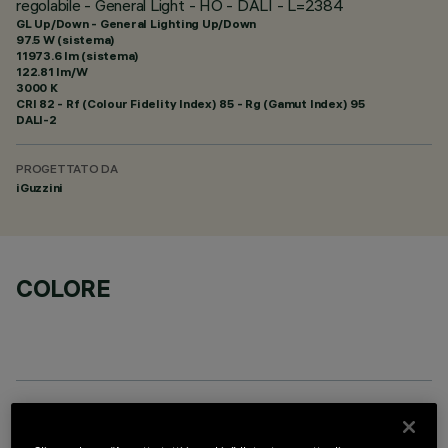
regolabile - General Light - HO - DALI - L=2384
GL Up/Down - General Lighting Up/Down
97.5 W (sistema)
11973.6 lm (sistema)
122.81 lm/W
3000 K
CRI
82
- Rf (Colour Fidelity Index) 85 - Rg (Gamut Index) 95
DALI-2
PROGETTATO DA
iGuzzini
COLORE
COMPONENTI OPZIONALI