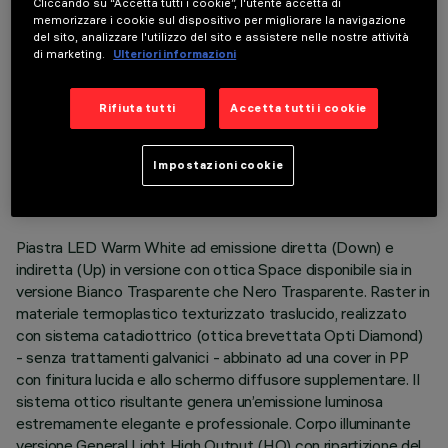
Cliccando su “Accetta tutti i cookie”, l'utente accetta di
memorizzare i cookie sul dispositivo per migliorare la navigazione
del sito, analizzare l'utilizzo del sito e assistere nelle nostre attività
di marketing.
Ulteriori informazioni
Rifiuta tutti
Accetta tutti i cookie
DATI TECNICI
ULTIMO AGGIORNAMENTO: 02/08/2026
Impostazioni cookie
DESCRIZIONE
Piastra LED Warm White ad emissione diretta (Down) e
indiretta (Up) in versione con ottica Space disponibile sia in
versione Bianco Trasparente che Nero Trasparente. Raster in
materiale termoplastico texturizzato traslucido, realizzato
con sistema catadiottrico (ottica brevettata Opti Diamond)
- senza trattamenti galvanici - abbinato ad una cover in PP
con finitura lucida e allo schermo diffusore supplementare. Il
sistema ottico risultante genera un’emissione luminosa
estremamente elegante e professionale. Corpo illuminante
versione General Light High Output (HO) con ripartizione del