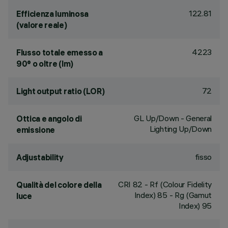
122.81
Efficienza luminosa
(valore reale)
4223
Flusso totale emesso a
90° o oltre (lm)
72
Light output ratio (LOR)
GL Up/Down - General
Ottica e angolo di
Lighting Up/Down
emissione
fisso
Adjustability
CRI
82
- Rf (Colour Fidelity
Qualità del colore della
Index) 85 - Rg (Gamut
luce
Index) 95