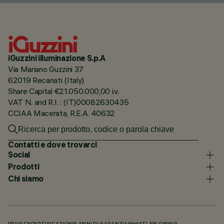
iGuzzini illuminazione S.p.A
Via Mariano Guzzini 37
62019 Recanati (Italy)
Share Capital €21.050.000,00 i.v.
VAT N. and R.I. : (IT)00082630435
CCIAA Macerata, R.E.A. 40632
Contatti e dove trovarci
Social
Prodotti
Chi siamo