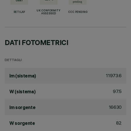
UK CONFORMITY
RETILAP
CCC PENDING
ASSESSED
DATI FOTOMETRICI
DETTAGLI
11973.6
lm (sistema)
97.5
W (sistema)
16630
lm sorgente
82
W sorgente