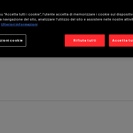
u “Accetta tutti i cookie”, l'utente accetta di memorizzare i cookie sul dispositi
a navigazione del sito, analizzare l'utilizzo del sito e assistere nelle nostre attivi
Ulteriori informazioni
zioni cookie
Rifiuta tutti
Accetta tut