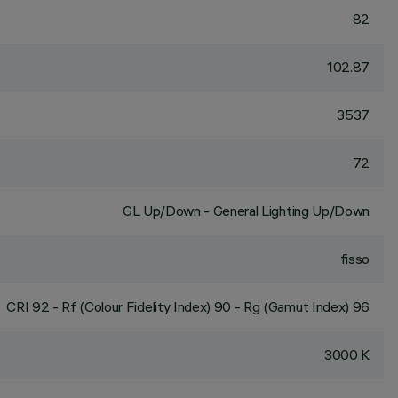
82
102.87
3537
72
GL Up/Down - General Lighting Up/Down
fisso
CRI
92
- Rf (Colour Fidelity Index) 90 - Rg (Gamut Index) 96
3000 K