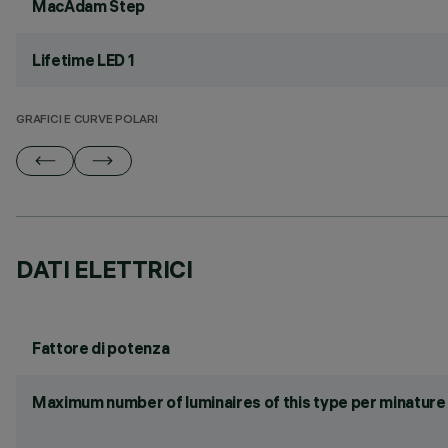
MacAdam Step
Lifetime LED 1
GRAFICI E CURVE POLARI
DATI ELETTRICI
Fattore di potenza
Maximum number of luminaires of this type per minature 