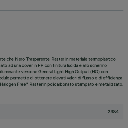
nte che Nero Trasparente. Raster in materiale termoplastico
ato ad una cover in PP con finitura lucida e allo schermo
illuminante versione General Light High Output (HO) con
odulo permette di ottenere elevati valori di flusso e di efficienza
i "Halogen Free". Raster in policarbonato stampato e metallizzato.
2384