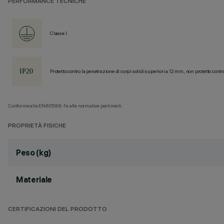
PERFORMANCE TECNICHE
Classe I
Protetto contro la penetrazione di corpi solidi superiori a 12 mm, non protetto contr
Conforme alla EN60598-1 e alle normative pertinenti.
PROPRIETÀ FISICHE
Peso (kg)
Materiale
CERTIFICAZIONI DEL PRODOTTO