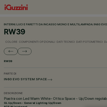
INTERNI
/
LUCI E FARETTI DA INCASSO MONO E MULTILAMPADA
/
IN60 EV
RW39
COLORE
COMPONENTI OPZIONALI
DATI TECNICI
DATI FOTOMETRICI
D
RW39
PARTE DI
IN60 EVO SYSTEM SPACE
DESCRIZIONE
Piastra con Led Warm White- Ottica Space - Up/Down regolabi
GL Up/Down - General Lighting Up/Down
97.5 W (sistema)