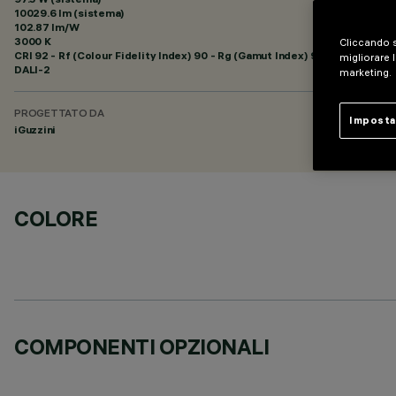
10029.6 lm (sistema)
102.87 lm/W
3000 K
Cliccando s
CRI
92
- Rf (Colour Fidelity Index) 90 - Rg (Gamut Index) 96
migliorare l
DALI-2
marketing.
PROGETTATO DA
Imposta
iGuzzini
COLORE
COMPONENTI OPZIONALI