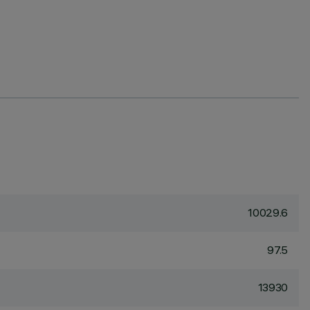
10029.6
97.5
13930