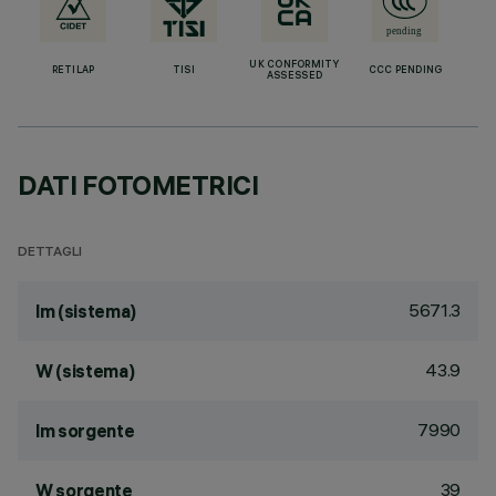
UK CONFORMITY
RETILAP
TISI
CCC PENDING
ASSESSED
DATI FOTOMETRICI
DETTAGLI
5671.3
lm (sistema)
43.9
W (sistema)
7990
lm sorgente
39
W sorgente