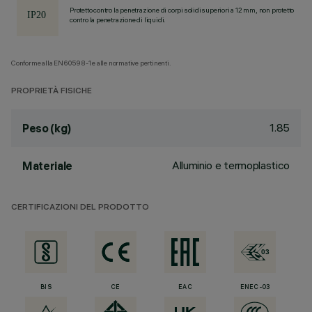
Protetto contro la penetrazione di corpi solidi superiori a 12 mm, non protetto
contro la penetrazione di liquidi.
Conforme alla EN60598-1 e alle normative pertinenti.
PROPRIETÀ FISICHE
1.85
Peso (kg)
Alluminio e termoplastico
Materiale
CERTIFICAZIONI DEL PRODOTTO
BIS
CE
EAC
ENEC-03