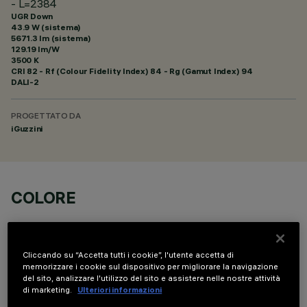
- L=2384
UGR Down
43.9 W (sistema)
5671.3 lm (sistema)
129.19 lm/W
3500 K
CRI
82
- Rf (Colour Fidelity Index) 84 - Rg (Gamut Index) 94
DALI-2
PROGETTATO DA
iGuzzini
COLORE
Cliccando su “Accetta tutti i cookie”, l'utente accetta di
memorizzare i cookie sul dispositivo per migliorare la navigazione
del sito, analizzare l'utilizzo del sito e assistere nelle nostre attività
di marketing.
Ulteriori informazioni
COMPONENTI OPZIONALI