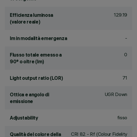
129.19
Efficienza luminosa
(valore reale)
-
lm in modalità emergenza
0
Flusso totale emesso a
90° o oltre (lm)
71
Light output ratio (LOR)
UGR Down
Ottica e angolo di
emissione
fisso
Adjustability
CRI
82
- Rf (Colour Fidelity
Qualità del colore della