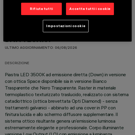
Rifiuta tutti
Accetta tutti i cookie
Impostazioni cookie
DATI TECNICI
ULTIMO AGGIORNAMENTO: 06/08/2026
DESCRIZIONE
Piastra LED 3500K ad emissione diretta (Down) in versione
con ottica Space disponibile sia in versione Bianco
Trasparente che Nero Trasparente. Raster in materiale
termoplastico texturizzato traslucido, realizzato con sistema
catadiottrico (ottica brevettata Opti Diamond) - senza
trattamenti galvanici - abbinato ad una cover in PP con
finitura lucida e allo schermo diffusore supplementare. Il
sistema ottico risultante genera un’emissione luminosa
estremamente elegante e professionale. Corpo illuminante
versione Low Output (LO) con emissione a luminanza