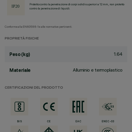
Protetto contro la penetrazione di corpi solidi superiori a 12 mm, non protetto
contro la penetrazione di liquidi.
Conforme alla EN60598-1 e alle normative pertinenti.
PROPRIETÀ FISICHE
1.64
Peso (kg)
Alluminio e termoplastico
Materiale
CERTIFICAZIONI DEL PRODOTTO
BIS
CE
EAC
ENEC-03