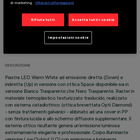
di marketing.
Ulteriori informazioni
Rifiuta tutti
Accetta tutti i cookie
Impostazioni cookie
DATI TECNICI
ULTIMO AGGIORNAMENTO: 06/08/2026
DESCRIZIONE
Piastra LED Warm White ad emissione diretta (Down) e
indiretta (Up) in versione con ottica Space disponibile sia in
versione Bianco Trasparente che Nero Trasparente. Raster in
materiale termoplastico texturizzato traslucido, realizzato
con sistema catadiottrico (ottica brevettata Opti Diamond)
- senza trattamenti galvanici - abbinato ad una cover in PP
con finitura lucida e allo schermo diffusore supplementare. Il
sistema ottico risultante genera un’emissione luminosa
estremamente elegante e professionale. Corpo illuminante
versione Low Output (LO) con emissione a luminanza