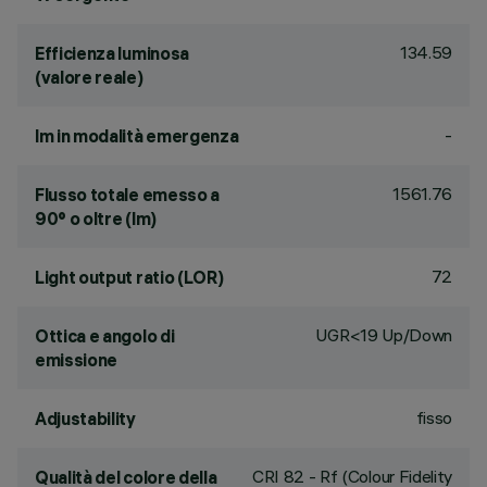
134.59
Efficienza luminosa
(valore reale)
-
lm in modalità emergenza
1561.76
Flusso totale emesso a
90° o oltre (lm)
72
Light output ratio (LOR)
UGR<19 Up/Down
Ottica e angolo di
emissione
fisso
Adjustability
CRI
82
- Rf (Colour Fidelity
Qualità del colore della