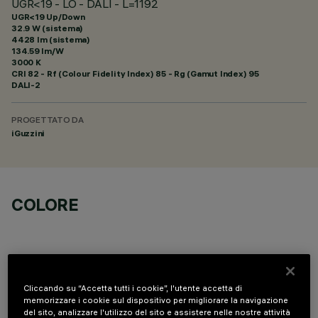
UGR<19 - LO - DALI - L=1192
UGR<19 Up/Down
32.9 W (sistema)
4428 lm (sistema)
134.59 lm/W
3000 K
CRI
82
- Rf (Colour Fidelity Index) 85 - Rg (Gamut Index) 95
DALI-2
PROGETTATO DA
iGuzzini
COLORE
Cliccando su “Accetta tutti i cookie”, l'utente accetta di
memorizzare i cookie sul dispositivo per migliorare la navigazione
COMPONENTI OPZIONALI
del sito, analizzare l'utilizzo del sito e assistere nelle nostre attività