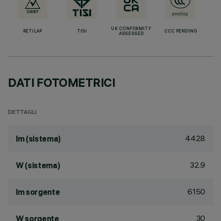
UK CONFORMITY
RETILAP
TISI
CCC PENDING
ASSESSED
DATI FOTOMETRICI
DETTAGLI
4428
lm (sistema)
32.9
W (sistema)
6150
lm sorgente
30
W sorgente