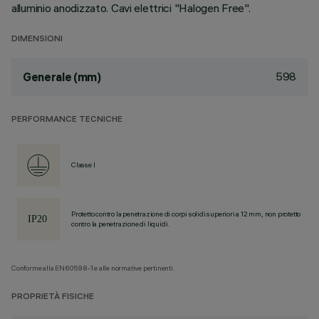
alluminio anodizzato. Cavi elettrici "Halogen Free".
DIMENSIONI
598
Generale (mm)
PERFORMANCE TECNICHE
Classe I
Protetto contro la penetrazione di corpi solidi superiori a 12 mm, non protetto
contro la penetrazione di liquidi.
Conforme alla EN60598-1 e alle normative pertinenti.
PROPRIETÀ FISICHE