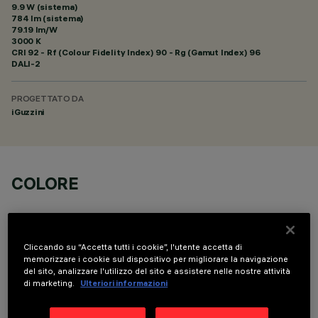
9.9 W (sistema)
784 lm (sistema)
79.19 lm/W
3000 K
CRI
92
- Rf (Colour Fidelity Index) 90 - Rg (Gamut Index) 96
DALI-2
PROGETTATO DA
iGuzzini
COLORE
Cliccando su “Accetta tutti i cookie”, l'utente accetta di
memorizzare i cookie sul dispositivo per migliorare la navigazione
del sito, analizzare l'utilizzo del sito e assistere nelle nostre attività
COMPONENTI OPZIONALI
di marketing.
Ulteriori informazioni