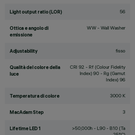
56
Light output ratio (LOR)
WW - Wall Washer
Ottica e angolo di
emissione
fisso
Adjustability
CRI
92
- Rf (Colour Fidelity
Qualità del colore della
Index) 90 - Rg (Gamut
luce
Index) 96
3000 K
Temperatura di colore
3
MacAdam Step
>50,000h - L90 - B10 (Ta
Lifetime LED 1
25°C)