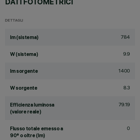
DATI FOTOMETRICI
DETTAGLI
784
lm (sistema)
9.9
W (sistema)
1400
lm sorgente
8.3
W sorgente
79.19
Efficienza luminosa
(valore reale)
0
Flusso totale emesso a
90° o oltre (lm)