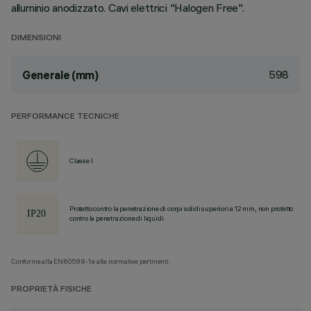
alluminio anodizzato. Cavi elettrici "Halogen Free".
DIMENSIONI
598
Generale (mm)
PERFORMANCE TECNICHE
Classe I
Protetto contro la penetrazione di corpi solidi superiori a 12 mm, non protetto
contro la penetrazione di liquidi.
Conforme alla EN60598-1 e alle normative pertinenti.
PROPRIETÀ FISICHE