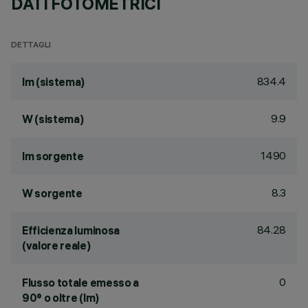
DATI FOTOMETRICI
DETTAGLI
834.4
lm (sistema)
9.9
W (sistema)
1490
lm sorgente
8.3
W sorgente
84.28
Efficienza luminosa
(valore reale)
0
Flusso totale emesso a
90° o oltre (lm)