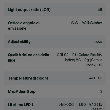
56
Light output ratio (LOR)
WW - Wall Washer
Ottica e angolo di
emissione
fisso
Adjustability
CRI
92
- Rf (Colour Fidelity
Qualità del colore della
Index) 88 - Rg (Gamut
luce
Index) 95
4000 K
Temperatura di colore
3
MacAdam Step
>50,000h - L90 - B10 (Ta
Lifetime LED 1
25°C)