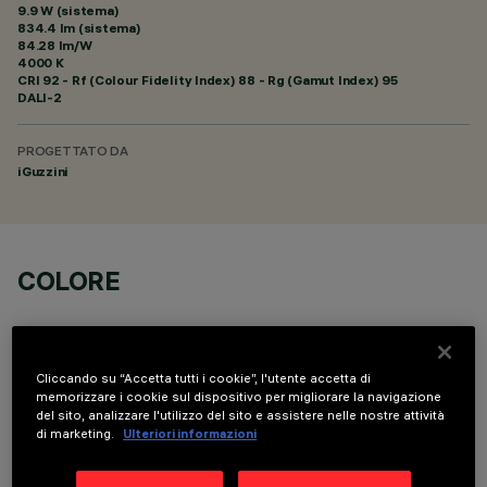
9.9 W (sistema)
834.4 lm (sistema)
84.28 lm/W
4000 K
CRI
92
- Rf (Colour Fidelity Index) 88 - Rg (Gamut Index) 95
DALI-2
PROGETTATO DA
iGuzzini
COLORE
Cliccando su “Accetta tutti i cookie”, l'utente accetta di
memorizzare i cookie sul dispositivo per migliorare la navigazione
del sito, analizzare l'utilizzo del sito e assistere nelle nostre attività
COMPONENTI OPZIONALI
di marketing.
Ulteriori informazioni