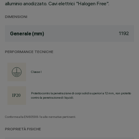
alluminio anodizzato. Cavi elettrici "Halogen Free".
DIMENSIONI
1192
Generale (mm)
PERFORMANCE TECNICHE
Classe I
Protetto contro la penetrazione di corpi solidi superiori a 12 mm, non protetto
contro la penetrazione di liquidi.
Conforme alla EN60598-1 e alle normative pertinenti.
PROPRIETÀ FISICHE