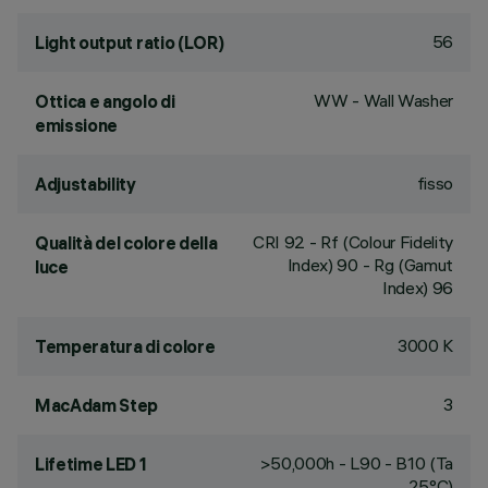
56
Light output ratio (LOR)
WW - Wall Washer
Ottica e angolo di
emissione
fisso
Adjustability
CRI
92
- Rf (Colour Fidelity
Qualità del colore della
Index) 90 - Rg (Gamut
luce
Index) 96
3000 K
Temperatura di colore
3
MacAdam Step
>50,000h - L90 - B10 (Ta
Lifetime LED 1
25°C)