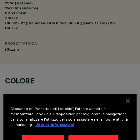
19 W (sistema)
1568 lm (sistema)
82.53 lm/W
3000 K
CRI
92
- Rf (Colour Fidelity Index) 90 - Rg (Gamut Index) 96
DALI-2
PROGETTATO DA
iGuzzini
COLORE
Cliccando su “Accetta tutti i cookie”, l'utente accetta di
memorizzare i cookie sul dispositivo per migliorare la navigazione
del sito, analizzare l'utilizzo del sito e assistere nelle nostre attività
COMPONENTI OPZIONALI
di marketing.
Ulteriori informazioni