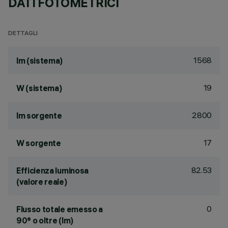
DATI FOTOMETRICI
DETTAGLI
1568
lm (sistema)
19
W (sistema)
2800
lm sorgente
17
W sorgente
82.53
Efficienza luminosa
(valore reale)
0
Flusso totale emesso a
90° o oltre (lm)