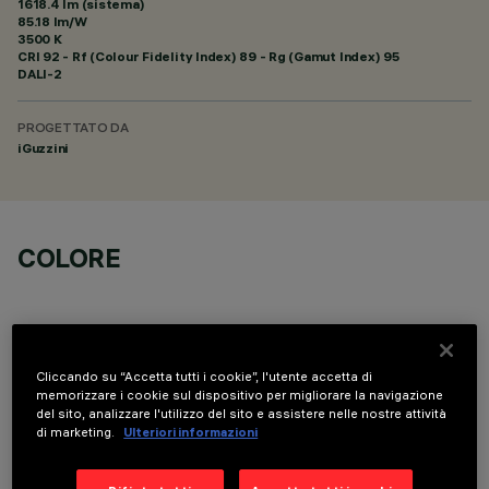
1618.4 lm (sistema)
85.18 lm/W
3500 K
CRI
92
- Rf (Colour Fidelity Index) 89 - Rg (Gamut Index) 95
DALI-2
PROGETTATO DA
iGuzzini
COLORE
Cliccando su “Accetta tutti i cookie”, l'utente accetta di
memorizzare i cookie sul dispositivo per migliorare la navigazione
COMPONENTI OPZIONALI
del sito, analizzare l'utilizzo del sito e assistere nelle nostre attività
di marketing.
Ulteriori informazioni