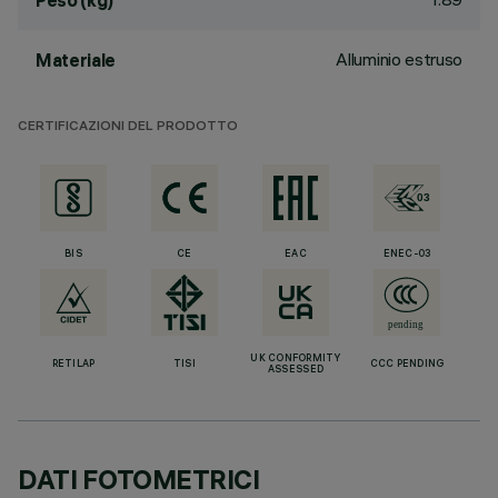
Peso (kg)
Alluminio estruso
Materiale
CERTIFICAZIONI DEL PRODOTTO
BIS
CE
EAC
ENEC-03
UK CONFORMITY
RETILAP
TISI
CCC PENDING
ASSESSED
DATI FOTOMETRICI