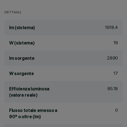
DETTAGLI
1618.4
lm (sistema)
19
W (sistema)
2890
lm sorgente
17
W sorgente
85.18
Efficienza luminosa
(valore reale)
0
Flusso totale emesso a
90° o oltre (lm)