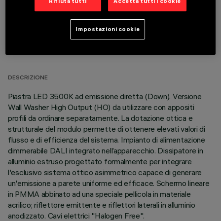
Rifiuta tutti
Accetta tutti i cookie
Impostazioni cookie
DATI TECNICI
ULTIMO AGGIORNAMENTO: 06/08/2026
DESCRIZIONE
Piastra LED 3500K ad emissione diretta (Down). Versione
Wall Washer High Output (HO) da utilizzare con appositi
profili da ordinare separatamente. La dotazione ottica e
strutturale del modulo permette di ottenere elevati valori di
flusso e di efficienza del sistema. Impianto di alimentazione
dimmerabile DALI integrato nell’apparecchio. Dissipatore in
alluminio estruso progettato formalmente per integrare
l'esclusivo sistema ottico asimmetrico capace di generare
un'emissione a parete uniforme ed efficace. Schermo lineare
in PMMA abbinato ad una speciale pellicola in materiale
acrilico; riflettore emittente e riflettori laterali in alluminio
anodizzato. Cavi elettrici "Halogen Free".