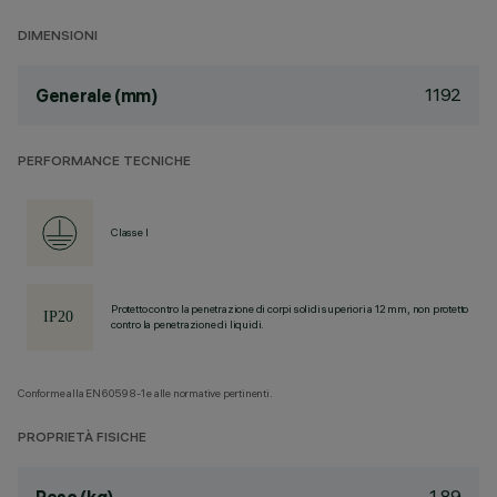
DIMENSIONI
1192
Generale (mm)
PERFORMANCE TECNICHE
Classe I
Protetto contro la penetrazione di corpi solidi superiori a 12 mm, non protetto
contro la penetrazione di liquidi.
Conforme alla EN60598-1 e alle normative pertinenti.
PROPRIETÀ FISICHE
1.89