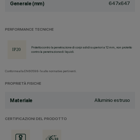
647x647
Generale (mm)
PERFORMANCE TECNICHE
Protetto contro la penetrazione di corpi solidi superiori a 12 mm, non protetto
contro la penetrazione di liquidi.
Conforme alla EN60598-1 e alle normative pertinenti.
PROPRIETÀ FISICHE
Alluminio estruso
Materiale
CERTIFICAZIONI DEL PRODOTTO