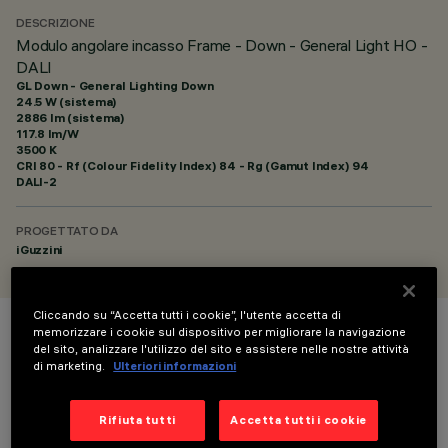
DESCRIZIONE
Modulo angolare incasso Frame - Down - General Light HO -
DALI
GL Down - General Lighting Down
24.5 W (sistema)
2886 lm (sistema)
117.8 lm/W
3500 K
CRI
80
- Rf (Colour Fidelity Index) 84 - Rg (Gamut Index) 94
DALI-2
PROGETTATO DA
iGuzzini
Cliccando su “Accetta tutti i cookie”, l'utente accetta di
memorizzare i cookie sul dispositivo per migliorare la navigazione
COLORE
del sito, analizzare l'utilizzo del sito e assistere nelle nostre attività
di marketing.
Ulteriori informazioni
Rifiuta tutti
Accetta tutti i cookie