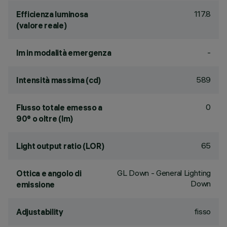
117.8
Efficienza luminosa
(valore reale)
-
lm in modalità emergenza
589
Intensità massima (cd)
0
Flusso totale emesso a
90° o oltre (lm)
65
Light output ratio (LOR)
GL Down - General Lighting
Ottica e angolo di
Down
emissione
fisso
Adjustability