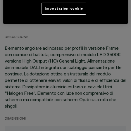
Impostazioni cookie
DATI TECNICI
ULTIMO AGGIORNAMENTO: 03/03/2026
DESCRIZIONE
Elemento angolare ad incasso per profili in versione Frame
con cornice di battuta; comprensivo di modulo LED 3500K
versione High Output (HO) General Light. Alimentazione
dimmerabile DALI integrata con cablaggio passante per file
continue. La dotazione ottica e strutturale del modulo
permette di ottenere elevati valori di flusso e di efficienza del
sistema. Dissipatore in alluminio estruso e cavi elettrici
"Halogen Free". Elemento con luce non comprensivo di
schermo ma compatibile con schermi Opali sia a rolla che
singoli.
DIMENSIONI