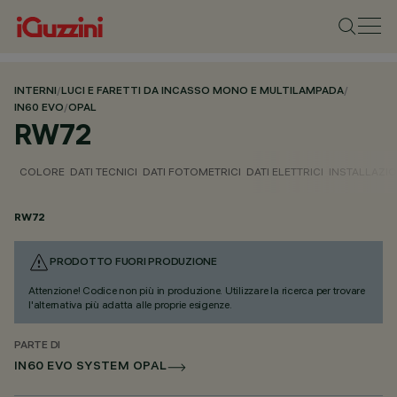
INTERNI
/
LUCI E FARETTI DA INCASSO MONO E MULTILAMPADA
/
IN60 EVO
/
OPAL
RW72
COLORE
DATI TECNICI
DATI FOTOMETRICI
DATI ELETTRICI
INSTALLAZI
RW72
PRODOTTO FUORI PRODUZIONE
Attenzione! Codice non più in produzione. Utilizzare la ricerca per trovare
l'alternativa più adatta alle proprie esigenze.
PARTE DI
IN60 EVO SYSTEM OPAL