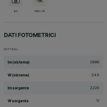
BIS
ENEC-03
DATI FOTOMETRICI
DETTAGLI
2886
lm (sistema)
24.5
W (sistema)
2220
lm sorgente
11
W sorgente