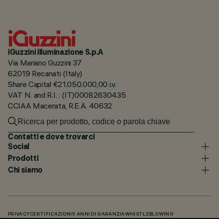
iGuzzini illuminazione S.p.A
Via Mariano Guzzini 37
62019 Recanati (Italy)
Share Capital €21.050.000,00 i.v.
VAT N. and R.I. : (IT)00082630435
CCIAA Macerata, R.E.A. 40632
Contatti e dove trovarci
Social
Prodotti
Chi siamo
PRIVACY
CERTIFICAZIONI
5 ANNI DI GARANZIA
WHISTLEBLOWING