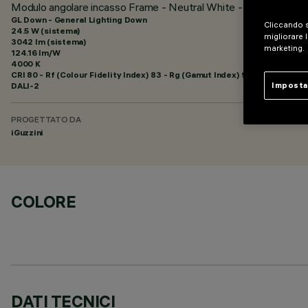
Modulo angolare incasso Frame - Neutral White - Down - Gene
GL Down - General Lighting Down
Cliccando s
24.5 W (sistema)
migliorare l
3042 lm (sistema)
marketing.
124.16 lm/W
4000 K
CRI
80
- Rf (Colour Fidelity Index) 83 - Rg (Gamut Index) 95
Imposta
DALI-2
PROGETTATO DA
iGuzzini
COLORE
DATI TECNICI