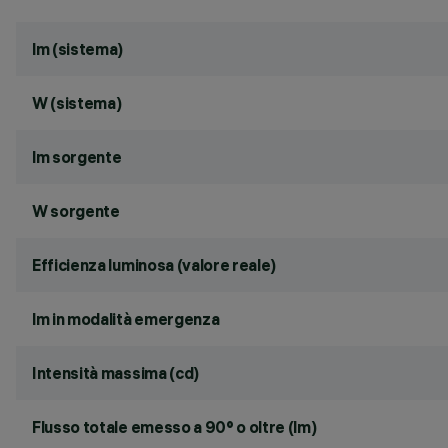
lm (sistema)
W (sistema)
lm sorgente
W sorgente
Efficienza luminosa (valore reale)
lm in modalità emergenza
Intensità massima (cd)
Flusso totale emesso a 90° o oltre (lm)