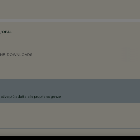
O
/
OPAL
ONE
DOWNLOADS
nativa più adatta alle proprie esigenze.