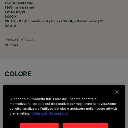
16.3 W (sistema)
1950 lm (sistema)
119.63 lm/W
3000 K
CRI
82
- Rf (Colour Fidelity Index) 85 - Rg (Gamut Index) 95
DALI-2
PROGETTATO DA
iGuzzini
COLORE
Cliccando su “Accetta tutti i cookie”, l'utente accetta di
memorizzare i cookie sul dispositivo per migliorare la navigazione
del sito, analizzare l'utilizzo del sito e assistere nelle nostre attività
COMPONENTI OPZIONALI
di marketing.
Ulteriori informazioni