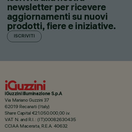
newsletter per ricevere
aggiornamenti su nuovi
prodotti, fiere e iniziative.
ISCRIVITI
iGuzzini illuminazione S.p.A
Via Mariano Guzzini 37
62019 Recanati (Italy)
Share Capital €21.050.000,00 i.v.
VAT N. and R.I. : (IT)00082630435
CCIAA Macerata, R.E.A. 40632