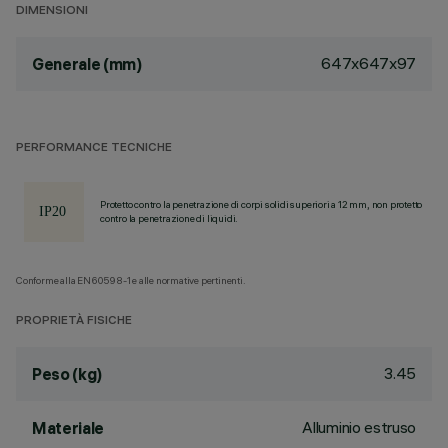
DIMENSIONI
647x647x97
Generale (mm)
PERFORMANCE TECNICHE
Protetto contro la penetrazione di corpi solidi superiori a 12 mm, non protetto
contro la penetrazione di liquidi.
Conforme alla EN60598-1 e alle normative pertinenti.
PROPRIETÀ FISICHE
3.45
Peso (kg)
Alluminio estruso
Materiale