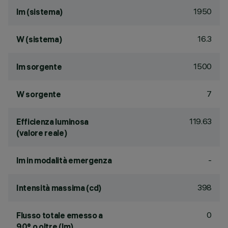
1950
lm (sistema)
16.3
W (sistema)
1500
lm sorgente
7
W sorgente
119.63
Efficienza luminosa
(valore reale)
-
lm in modalità emergenza
398
Intensità massima (cd)
0
Flusso totale emesso a
90° o oltre (lm)