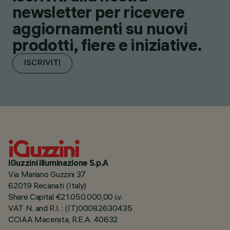
newsletter per ricevere
aggiornamenti su nuovi
prodotti, fiere e iniziative.
ISCRIVITI
iGuzzini illuminazione S.p.A
Via Mariano Guzzini 37
62019 Recanati (Italy)
Share Capital €21.050.000,00 i.v.
VAT N. and R.I. : (IT)00082630435
CCIAA Macerata, R.E.A. 40632