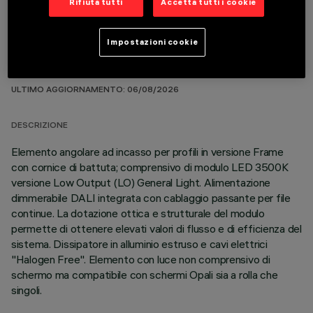
Rifiuta tutti
Accetta tutti i cookie
Impostazioni cookie
DATI TECNICI
ULTIMO AGGIORNAMENTO: 06/08/2026
DESCRIZIONE
Elemento angolare ad incasso per profili in versione Frame
con cornice di battuta; comprensivo di modulo LED 3500K
versione Low Output (LO) General Light. Alimentazione
dimmerabile DALI integrata con cablaggio passante per file
continue. La dotazione ottica e strutturale del modulo
permette di ottenere elevati valori di flusso e di efficienza del
sistema. Dissipatore in alluminio estruso e cavi elettrici
"Halogen Free". Elemento con luce non comprensivo di
schermo ma compatibile con schermi Opali sia a rolla che
singoli.