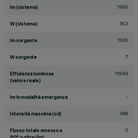
1950
lm (sistema)
16.3
W (sistema)
1500
lm sorgente
7
W sorgente
119.63
Efficienza luminosa
(valore reale)
-
lm in modalità emergenza
398
Intensità massima (cd)
0
Flusso totale emesso a
90° o oltre (lm)