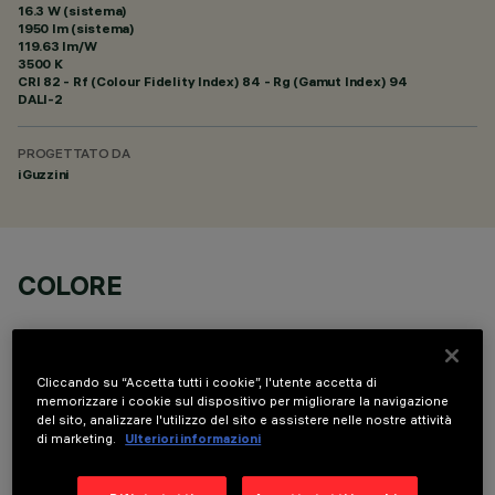
16.3 W (sistema)
1950 lm (sistema)
119.63 lm/W
3500 K
CRI
82
- Rf (Colour Fidelity Index) 84 - Rg (Gamut Index) 94
DALI-2
PROGETTATO DA
iGuzzini
COLORE
Cliccando su “Accetta tutti i cookie”, l'utente accetta di
memorizzare i cookie sul dispositivo per migliorare la navigazione
del sito, analizzare l'utilizzo del sito e assistere nelle nostre attività
COMPONENTI OPZIONALI
di marketing.
Ulteriori informazioni