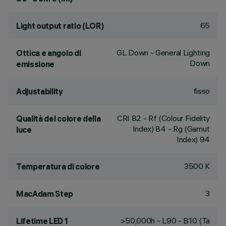
65
Light output ratio (LOR)
GL Down - General Lighting
Ottica e angolo di
Down
emissione
fisso
Adjustability
CRI
82
- Rf (Colour Fidelity
Qualità del colore della
Index) 84 - Rg (Gamut
luce
Index) 94
3500 K
Temperatura di colore
3
MacAdam Step
>50,000h - L90 - B10 (Ta
Lifetime LED 1