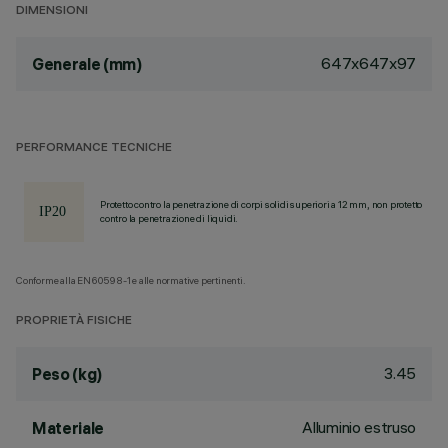
DIMENSIONI
647x647x97
Generale (mm)
PERFORMANCE TECNICHE
Protetto contro la penetrazione di corpi solidi superiori a 12 mm, non protetto
contro la penetrazione di liquidi.
Conforme alla EN60598-1 e alle normative pertinenti.
PROPRIETÀ FISICHE
3.45
Peso (kg)
Alluminio estruso
Materiale