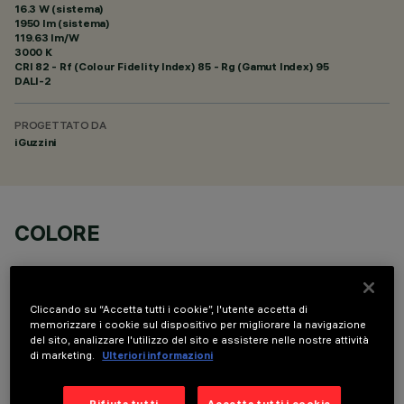
16.3 W (sistema)
1950 lm (sistema)
119.63 lm/W
3000 K
CRI
82
- Rf (Colour Fidelity Index) 85 - Rg (Gamut Index) 95
DALI-2
PROGETTATO DA
iGuzzini
COLORE
Cliccando su “Accetta tutti i cookie”, l'utente accetta di
memorizzare i cookie sul dispositivo per migliorare la navigazione
del sito, analizzare l'utilizzo del sito e assistere nelle nostre attività
di marketing.
Ulteriori informazioni
COMPONENTI OPZIONALI