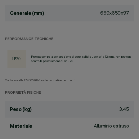
659x659x97
Generale (mm)
PERFORMANCE TECNICHE
Protetto contro la penetrazione di corpi solidi superiori a 12 mm, non protetto
contro la penetrazione di liquidi.
Conforme alla EN60598-1 e alle normative pertinenti.
PROPRIETÀ FISICHE
3.45
Peso (kg)
Alluminio estruso
Materiale