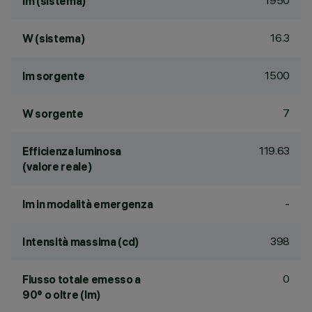
1950
lm (sistema)
16.3
W (sistema)
1500
lm sorgente
7
W sorgente
119.63
Efficienza luminosa
(valore reale)
-
lm in modalità emergenza
398
Intensità massima (cd)
0
Flusso totale emesso a
90° o oltre (lm)