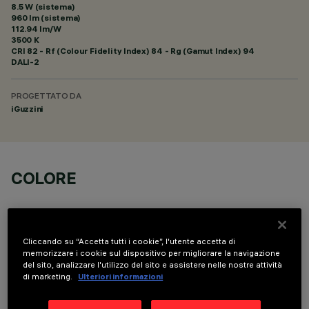
8.5 W (sistema)
960 lm (sistema)
112.94 lm/W
3500 K
CRI
82
- Rf (Colour Fidelity Index) 84 - Rg (Gamut Index) 94
DALI-2
PROGETTATO DA
iGuzzini
COLORE
Cliccando su “Accetta tutti i cookie”, l'utente accetta di
memorizzare i cookie sul dispositivo per migliorare la navigazione
del sito, analizzare l'utilizzo del sito e assistere nelle nostre attività
COMPONENTI OPZIONALI
di marketing.
Ulteriori informazioni