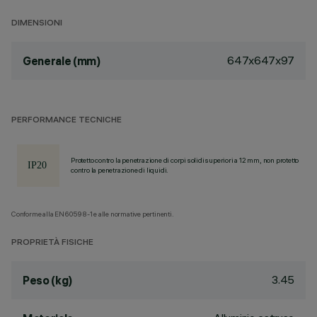
DIMENSIONI
647x647x97
Generale (mm)
PERFORMANCE TECNICHE
Protetto contro la penetrazione di corpi solidi superiori a 12 mm, non protetto
contro la penetrazione di liquidi.
Conforme alla EN60598-1 e alle normative pertinenti.
PROPRIETÀ FISICHE
3.45
Peso (kg)