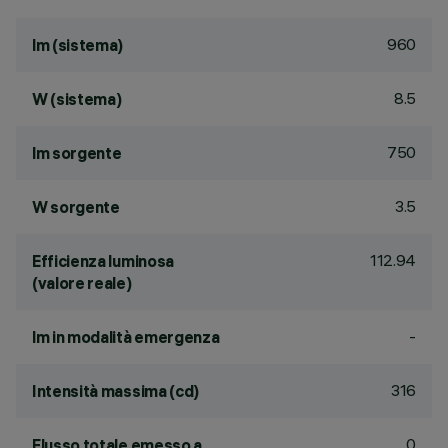
960
lm (sistema)
8.5
W (sistema)
750
lm sorgente
3.5
W sorgente
112.94
Efficienza luminosa
(valore reale)
-
lm in modalità emergenza
316
Intensità massima (cd)
0
Flusso totale emesso a