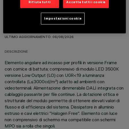
Rifiuta tutti
Accetta tutti i cookie
Impostazioni cookie
DATI TECNICI
ULTIMO AGGIORNAMENTO: 06/08/2026
DESCRIZIONE
Elemento angolare ad incasso per profili in versione Frame
con cornice di battuta; comprensivo di modulo LED 3500K
versione Low Output (LO) con UGR<19 a luminanza
controllata (L≤3000cd/m²) adatto ad ambienti con
videoterminali. Alimentazione dimmerabile DALI integrata con
cablaggio passante per file continue. La dotazione ottica e
strutturale del modulo permette di ottenere elevati valori di
flusso e di efficienza del sistema. Dissipatore in alluminio
estruso e cavi elettrici "Halogen Free". Elemento con luce
non comprensivo di schermo ma compatibile con schermi
MPO sia a rolla che singoli.