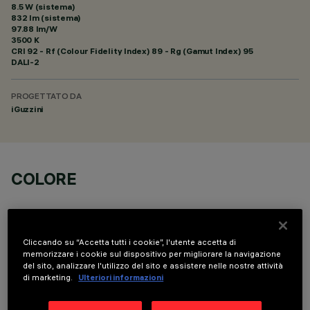
8.5 W (sistema)
832 lm (sistema)
97.88 lm/W
3500 K
CRI
92
- Rf (Colour Fidelity Index) 89 - Rg (Gamut Index) 95
DALI-2
PROGETTATO DA
iGuzzini
COLORE
Cliccando su “Accetta tutti i cookie”, l'utente accetta di
memorizzare i cookie sul dispositivo per migliorare la navigazione
del sito, analizzare l'utilizzo del sito e assistere nelle nostre attività
COMPONENTI OPZIONALI
di marketing.
Ulteriori informazioni