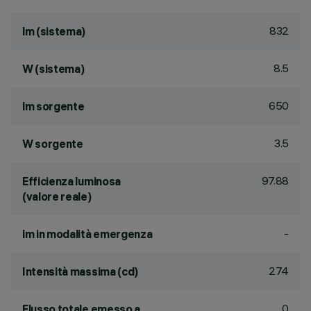
832
lm (sistema)
8.5
W (sistema)
650
lm sorgente
3.5
W sorgente
97.88
Efficienza luminosa
(valore reale)
-
lm in modalità emergenza
274
Intensità massima (cd)
0
Flusso totale emesso a