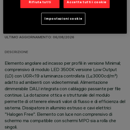
Rifiuta tutti
Accetta tutti i cookie
Impostazioni cookie
DATI TECNICI
ULTIMO AGGIORNAMENTO: 06/08/2026
DESCRIZIONE
Elemento angolare ad incasso per profili in versione Minimal;
comprensivo di modulo LED 3500K versione Low Output
(LO) con UGR<19 a luminanza controllata (L≤3000cd/m²)
adatto ad ambienti con videoterminali. Alimentazione
dimmerabile DALI integrata con cablaggio passante per file
continue. La dotazione ottica e strutturale del modulo
permette di ottenere elevati valori di flusso e di efficienza del
sistema. Dissipatore in alluminio estruso e cavi elettrici
"Halogen Free". Elemento con luce non comprensivo di
schermo ma compatibile con schermi MPO sia a rolla che
singoli.