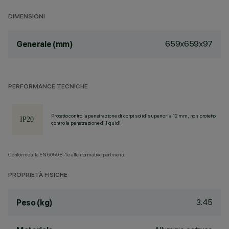
DIMENSIONI
659x659x97
Generale (mm)
PERFORMANCE TECNICHE
Protetto contro la penetrazione di corpi solidi superiori a 12 mm, non protetto
contro la penetrazione di liquidi.
Conforme alla EN60598-1 e alle normative pertinenti.
PROPRIETÀ FISICHE
3.45
Peso (kg)