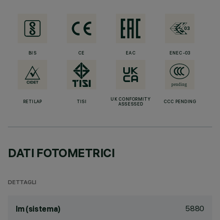
BIS
CE
EAC
ENEC-03
UK CONFORMITY
RETILAP
TISI
CCC PENDING
ASSESSED
DATI FOTOMETRICI
DETTAGLI
5880
lm (sistema)