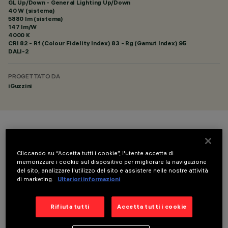
GL Up/Down - General Lighting Up/Down
40 W (sistema)
5880 lm (sistema)
147 lm/W
4000 K
CRI
82
- Rf (Colour Fidelity Index) 83 - Rg (Gamut Index) 95
DALI-2
PROGETTATO DA
iGuzzini
COLORE
Cliccando su “Accetta tutti i cookie”, l'utente accetta di
memorizzare i cookie sul dispositivo per migliorare la navigazione
del sito, analizzare l'utilizzo del sito e assistere nelle nostre attività
di marketing.
Ulteriori informazioni
Rifiuta tutti
Accetta tutti i cookie
DATI TECNICI
ULTIMO AGGIORNAMENTO: 06/08/2026