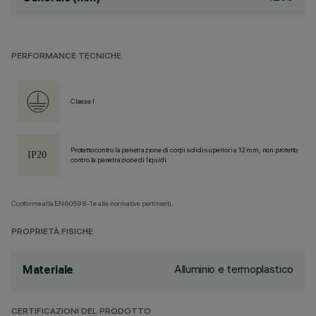
PERFORMANCE TECNICHE
Classe I
Protetto contro la penetrazione di corpi solidi superiori a 12 mm, non protetto
contro la penetrazione di liquidi.
Conforme alla EN60598-1 e alle normative pertinenti.
PROPRIETÀ FISICHE
Alluminio e termoplastico
Materiale
CERTIFICAZIONI DEL PRODOTTO