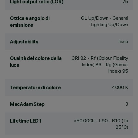
75
Light output ratio (LOR)
GL Up/Down - General
Ottica e angolo di
Lighting Up/Down
emissione
fisso
Adjustability
CRI
82
- Rf (Colour Fidelity
Qualità del colore della
Index) 83 - Rg (Gamut
luce
Index) 95
4000 K
Temperatura di colore
3
MacAdam Step
>50,000h - L90 - B10 (Ta
Lifetime LED 1
25°C)