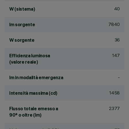
40
W (sistema)
7840
lm sorgente
36
W sorgente
147
Efficienza luminosa
(valore reale)
-
lm in modalità emergenza
1458
Intensità massima (cd)
2377
Flusso totale emesso a
90° o oltre (lm)