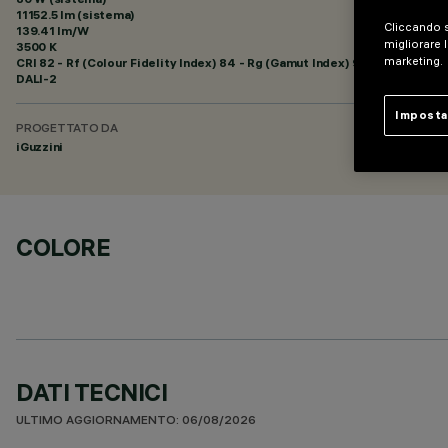
11152.5 lm (sistema)
Cliccando s
139.41 lm/W
migliorare l
3500 K
marketing.
CRI
82
- Rf (Colour Fidelity Index) 84 - Rg (Gamut Index) 94
DALI-2
Imposta
PROGETTATO DA
iGuzzini
COLORE
DATI TECNICI
ULTIMO AGGIORNAMENTO: 06/08/2026