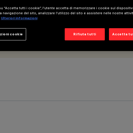
u “Accetta tutti i cookie”, l'utente accetta di memorizzare i cookie sul dispositi
a navigazione del sito, analizzare l'utilizzo del sito e assistere nelle nostre attivi
Ulteriori informazioni
zioni cookie
Rifiuta tutti
Accetta tut