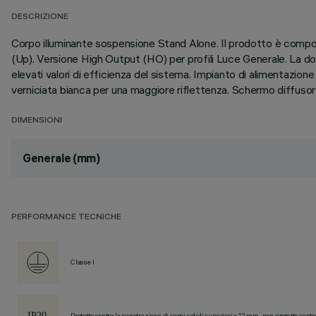
DESCRIZIONE
Corpo illuminante sospensione Stand Alone. Il prodotto è compos
(Up). Versione High Output (HO) per profili Luce Generale. La do
elevati valori di efficienza del sistema. Impianto di alimentazion
verniciata bianca per una maggiore riflettenza. Schermo diffus
DIMENSIONI
Generale (mm)
PERFORMANCE TECNICHE
Classe I
Protetto contro la penetrazione di corpi solidi superiori a 12 mm, non protetto contr