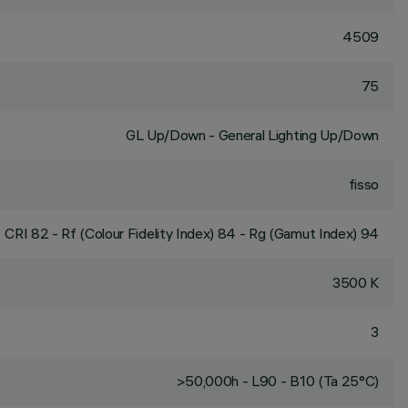
4509
75
GL Up/Down - General Lighting Up/Down
fisso
CRI
82
- Rf (Colour Fidelity Index) 84 - Rg (Gamut Index) 94
3500 K
3
>50,000h - L90 - B10 (Ta 25°C)