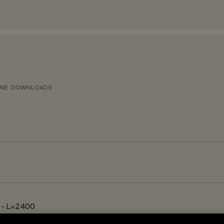
ONE
DOWNLOADS
e - L=2400