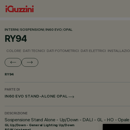
INTERNI
/
SOSPENSIONI
/
IN60 EVO
/
OPAL
RY94
COLORE
DATI TECNICI
DATI FOTOMETRICI
DATI ELETTRICI
INSTALLAZI
RY94
PARTE DI
IN60 EVO STAND-ALONE OPAL
DESCRIZIONE
Sospensione Stand Alone - Up/Down - DALI - GL - HO - Opal
GL Up/Down - General Lighting Up/Down
80 W (sistema)