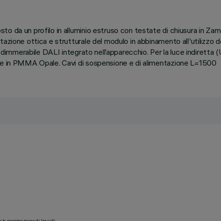
to da un profilo in alluminio estruso con testate di chiusura in Z
tazione ottica e strutturale del modulo in abbinamento all'utilizzo
e dimmerabile DALI integrato nell’apparecchio. Per la luce indiretta 
ore in PMMA Opale. Cavi di sospensione e di alimentazione L=1500
o la penetrazione di liquidi.