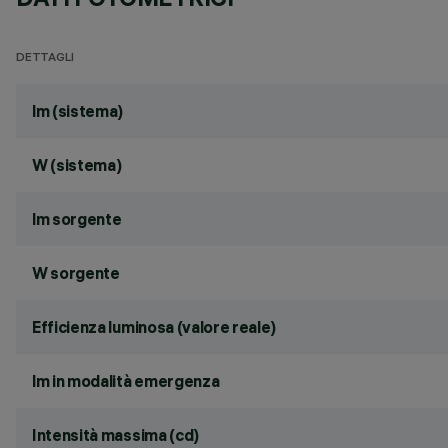
DETTAGLI
lm (sistema)
W (sistema)
lm sorgente
W sorgente
Efficienza luminosa (valore reale)
lm in modalità emergenza
Intensità massima (cd)