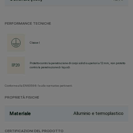
PERFORMANCE TECNICHE
Classe I
Protetto contro la penetrazione di corpi solidi superiori a 12 mm, non protetto
contro la penetrazione di liquidi.
Conforme alla EN60598-1 e alle normative pertinenti.
PROPRIETÀ FISICHE
Alluminio e termoplastico
Materiale
CERTIFICAZIONI DEL PRODOTTO