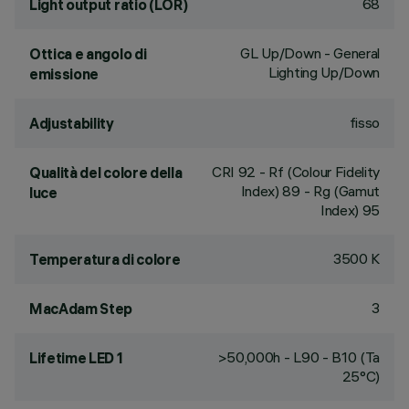
68
Light output ratio (LOR)
GL Up/Down - General
Ottica e angolo di
Lighting Up/Down
emissione
fisso
Adjustability
CRI
92
- Rf (Colour Fidelity
Qualità del colore della
Index) 89 - Rg (Gamut
luce
Index) 95
3500 K
Temperatura di colore
3
MacAdam Step
>50,000h - L90 - B10 (Ta
Lifetime LED 1
25°C)