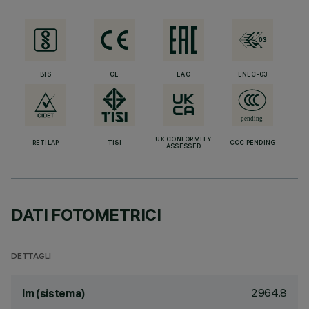
BIS
CE
EAC
ENEC-03
UK CONFORMITY
RETILAP
TISI
CCC PENDING
ASSESSED
DATI FOTOMETRICI
DETTAGLI
2964.8
lm (sistema)