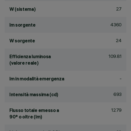
27
W (sistema)
4360
lm sorgente
24
W sorgente
109.81
Efficienza luminosa
(valore reale)
-
lm in modalità emergenza
693
Intensità massima (cd)
1279
Flusso totale emesso a
90° o oltre (lm)