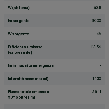
53.9
W (sistema)
9000
lm sorgente
48
W sorgente
113.54
Efficienza luminosa
(valore reale)
-
lm in modalità emergenza
1430
Intensità massima (cd)
2641
Flusso totale emesso a
90° o oltre (lm)