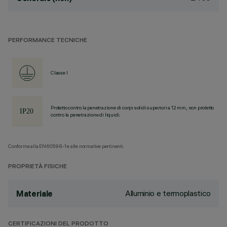
PERFORMANCE TECNICHE
Classe I
Protetto contro la penetrazione di corpi solidi superiori a 12 mm, non protetto
contro la penetrazione di liquidi.
Conforme alla EN60598-1 e alle normative pertinenti.
PROPRIETÀ FISICHE
Alluminio e termoplastico
Materiale
CERTIFICAZIONI DEL PRODOTTO