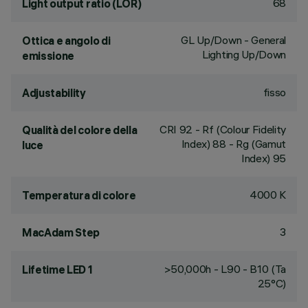
68
Light output ratio (LOR)
GL Up/Down - General
Ottica e angolo di
Lighting Up/Down
emissione
fisso
Adjustability
CRI
92
- Rf (Colour Fidelity
Qualità del colore della
Index) 88 - Rg (Gamut
luce
Index) 95
4000 K
Temperatura di colore
3
MacAdam Step
>50,000h - L90 - B10 (Ta
Lifetime LED 1
25°C)