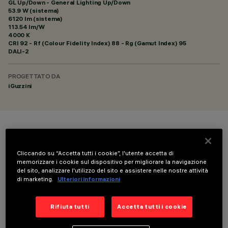
GL Up/Down - General Lighting Up/Down
53.9 W (sistema)
6120 lm (sistema)
113.54 lm/W
4000 K
CRI
92
- Rf (Colour Fidelity Index) 88 - Rg (Gamut Index) 95
DALI-2
PROGETTATO DA
iGuzzini
COLORE
Cliccando su “Accetta tutti i cookie”, l'utente accetta di
memorizzare i cookie sul dispositivo per migliorare la navigazione
del sito, analizzare l'utilizzo del sito e assistere nelle nostre attività
di marketing.
Ulteriori informazioni
Rifiuta tutti
Accetta tutti i cookie
DATI TECNICI
ULTIMO AGGIORNAMENTO: 06/08/2026