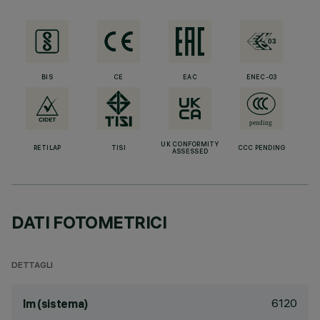
BIS
CE
EAC
ENEC-03
UK CONFORMITY
RETILAP
TISI
CCC PENDING
ASSESSED
DATI FOTOMETRICI
DETTAGLI
6120
lm (sistema)