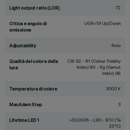
72
Light output ratio (LOR)
UGR<19 Up/Down
Ottica e angolo di
emissione
fisso
Adjustability
CRI
92
- Rf (Colour Fidelity
Qualità del colore della
Index) 90 - Rg (Gamut
luce
Index) 96
3000 K
Temperatura di colore
3
MacAdam Step
>50,000h - L90 - B10 (Ta
Lifetime LED 1
25°C)