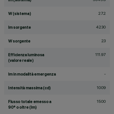
27.2
W (sistema)
4230
lm sorgente
23
W sorgente
111.97
Efficienza luminosa
(valore reale)
-
lm in modalità emergenza
1009
Intensità massima (cd)
1500
Flusso totale emesso a
90° o oltre (lm)