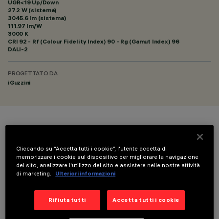
UGR<19 Up/Down
27.2 W (sistema)
3045.6 lm (sistema)
111.97 lm/W
3000 K
CRI
92
- Rf (Colour Fidelity Index) 90 - Rg (Gamut Index) 96
DALI-2
PROGETTATO DA
iGuzzini
COLORE
Cliccando su “Accetta tutti i cookie”, l'utente accetta di
memorizzare i cookie sul dispositivo per migliorare la navigazione
del sito, analizzare l'utilizzo del sito e assistere nelle nostre attività
di marketing.
Ulteriori informazioni
DATI TECNICI
Rifiuta tutti
Accetta tutti i cookie
ULTIMO AGGIORNAMENTO: 06/08/2026