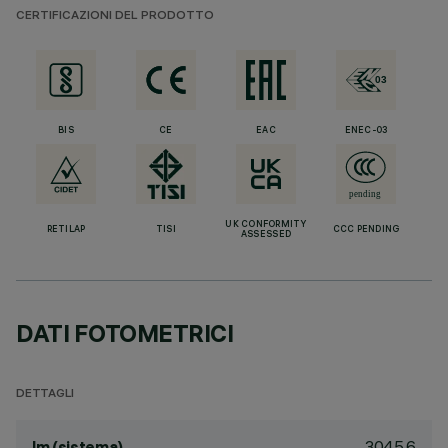
CERTIFICAZIONI DEL PRODOTTO
BIS
CE
EAC
ENEC-03
UK CONFORMITY
RETILAP
TISI
CCC PENDING
ASSESSED
DATI FOTOMETRICI
DETTAGLI
3045.6
lm (sistema)