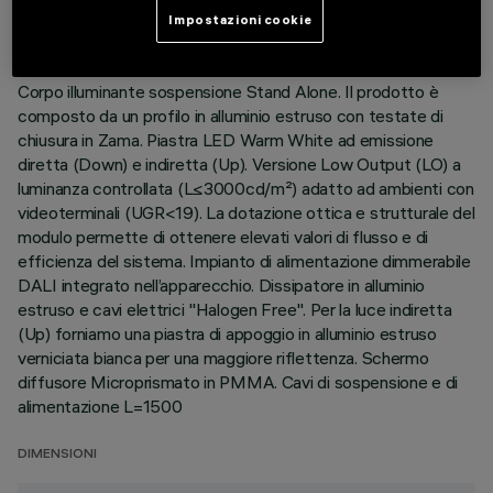
Impostazioni cookie
DESCRIZIONE
Corpo illuminante sospensione Stand Alone. Il prodotto è
composto da un profilo in alluminio estruso con testate di
chiusura in Zama. Piastra LED Warm White ad emissione
diretta (Down) e indiretta (Up). Versione Low Output (LO) a
luminanza controllata (L≤3000cd/m²) adatto ad ambienti con
videoterminali (UGR<19). La dotazione ottica e strutturale del
modulo permette di ottenere elevati valori di flusso e di
efficienza del sistema. Impianto di alimentazione dimmerabile
DALI integrato nell’apparecchio. Dissipatore in alluminio
estruso e cavi elettrici "Halogen Free". Per la luce indiretta
(Up) forniamo una piastra di appoggio in alluminio estruso
verniciata bianca per una maggiore riflettenza. Schermo
diffusore Microprismato in PMMA. Cavi di sospensione e di
alimentazione L=1500
DIMENSIONI