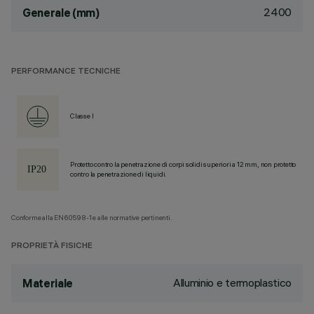
2400
Generale (mm)
PERFORMANCE TECNICHE
Classe I
Protetto contro la penetrazione di corpi solidi superiori a 12 mm, non protetto
contro la penetrazione di liquidi.
Conforme alla EN60598-1 e alle normative pertinenti.
PROPRIETÀ FISICHE
Alluminio e termoplastico
Materiale