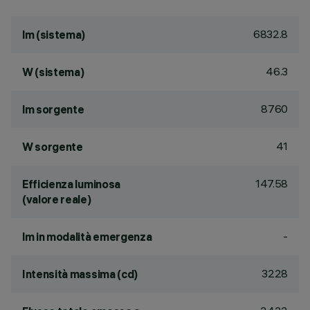
6832.8
lm (sistema)
46.3
W (sistema)
8760
lm sorgente
41
W sorgente
147.58
Efficienza luminosa
(valore reale)
-
lm in modalità emergenza
3228
Intensità massima (cd)