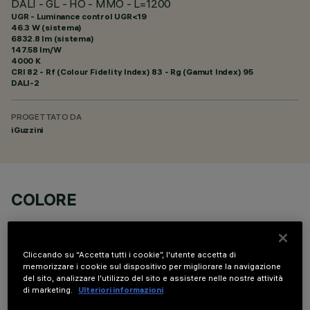
DALI - GL - HO - MMO - L=1200
UGR - Luminance control UGR<19
46.3 W (sistema)
6832.8 lm (sistema)
147.58 lm/W
4000 K
CRI
82
- Rf (Colour Fidelity Index) 83 - Rg (Gamut Index) 95
DALI-2
PROGETTATO DA
iGuzzini
COLORE
Cliccando su “Accetta tutti i cookie”, l'utente accetta di
memorizzare i cookie sul dispositivo per migliorare la navigazione
del sito, analizzare l'utilizzo del sito e assistere nelle nostre attività
di marketing.
Ulteriori informazioni
DATI TECNICI