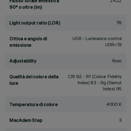
2422
Flusso totale emesso a
90° o oltre (lm)
78
Light output ratio (LOR)
UGR - Luminance control
Ottica e angolo di
UGR<19
emissione
fisso
Adjustability
CRI
82
- Rf (Colour Fidelity
Qualità del colore della
Index) 83 - Rg (Gamut
luce
Index) 95
4000 K
Temperatura di colore
3
MacAdam Step