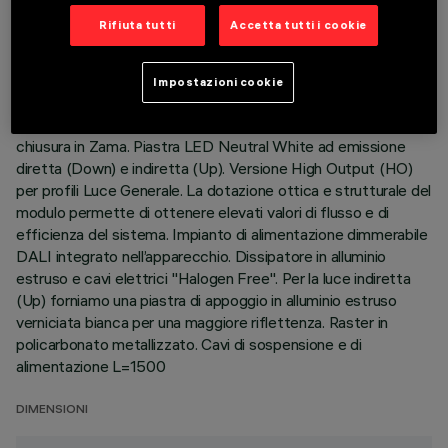
ULTIMO AGGIORNAMENTO: 06/08/2026
Rifiuta tutti
Accetta tutti i cookie
DESCRIZIONE
Impostazioni cookie
Corpo illuminante sospensione Stand Alone. Il prodotto è
composto da un profilo in alluminio estruso con testate di
chiusura in Zama. Piastra LED Neutral White ad emissione
diretta (Down) e indiretta (Up). Versione High Output (HO)
per profili Luce Generale. La dotazione ottica e strutturale del
modulo permette di ottenere elevati valori di flusso e di
efficienza del sistema. Impianto di alimentazione dimmerabile
DALI integrato nell’apparecchio. Dissipatore in alluminio
estruso e cavi elettrici "Halogen Free". Per la luce indiretta
(Up) forniamo una piastra di appoggio in alluminio estruso
verniciata bianca per una maggiore riflettenza. Raster in
policarbonato metallizzato. Cavi di sospensione e di
alimentazione L=1500
DIMENSIONI