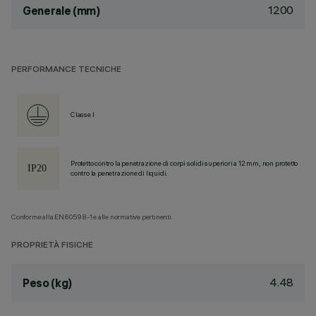
1200
Generale (mm)
PERFORMANCE TECNICHE
Classe I
Protetto contro la penetrazione di corpi solidi superiori a 12 mm, non protetto
contro la penetrazione di liquidi.
Conforme alla EN60598-1 e alle normative pertinenti.
PROPRIETÀ FISICHE
4.48
Peso (kg)