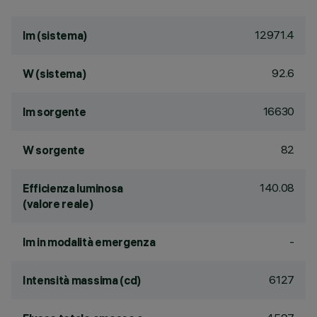
12971.4
lm (sistema)
92.6
W (sistema)
16630
lm sorgente
82
W sorgente
140.08
Efficienza luminosa
(valore reale)
-
lm in modalità emergenza
6127
Intensità massima (cd)