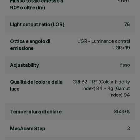
4597
Flusso totale emesso a
90° o oltre (lm)
78
Light output ratio (LOR)
UGR - Luminance control
Ottica e angolo di
UGR<19
emissione
fisso
Adjustability
CRI
82
- Rf (Colour Fidelity
Qualità del colore della
Index) 84 - Rg (Gamut
luce
Index) 94
3500 K
Temperatura di colore
3
MacAdam Step