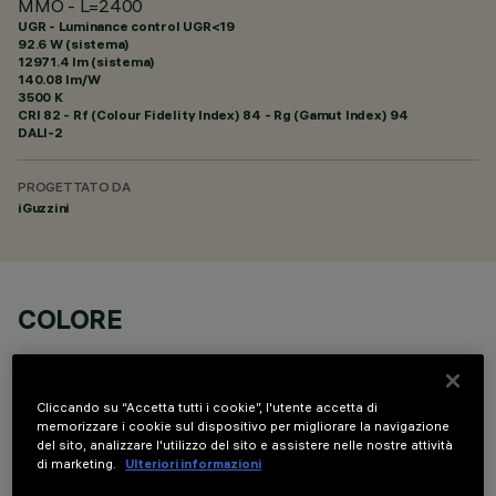
MMO - L=2400
UGR - Luminance control UGR<19
92.6 W (sistema)
12971.4 lm (sistema)
140.08 lm/W
3500 K
CRI
82
- Rf (Colour Fidelity Index) 84 - Rg (Gamut Index) 94
DALI-2
PROGETTATO DA
iGuzzini
COLORE
Cliccando su “Accetta tutti i cookie”, l'utente accetta di
memorizzare i cookie sul dispositivo per migliorare la navigazione
del sito, analizzare l'utilizzo del sito e assistere nelle nostre attività
di marketing.
Ulteriori informazioni
DATI TECNICI