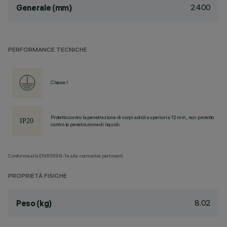
2400
Generale (mm)
PERFORMANCE TECNICHE
Classe I
Protetto contro la penetrazione di corpi solidi superiori a 12 mm, non protetto
contro la penetrazione di liquidi.
Conforme alla EN60598-1 e alle normative pertinenti.
PROPRIETÀ FISICHE
8.02
Peso (kg)