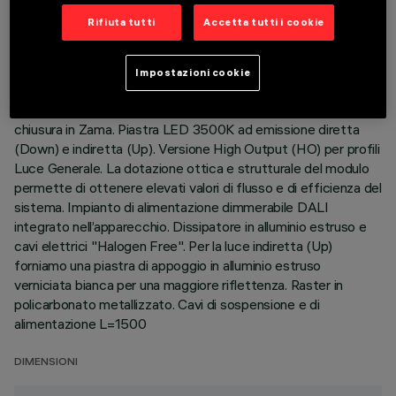
ULTIMO AGGIORNAMENTO: 06/08/2026
Rifiuta tutti
Accetta tutti i cookie
DESCRIZIONE
Impostazioni cookie
Corpo illuminante sospensione Stand Alone. Il prodotto è
composto da un profilo in alluminio estruso con testate di
chiusura in Zama. Piastra LED 3500K ad emissione diretta
(Down) e indiretta (Up). Versione High Output (HO) per profili
Luce Generale. La dotazione ottica e strutturale del modulo
permette di ottenere elevati valori di flusso e di efficienza del
sistema. Impianto di alimentazione dimmerabile DALI
integrato nell’apparecchio. Dissipatore in alluminio estruso e
cavi elettrici "Halogen Free". Per la luce indiretta (Up)
forniamo una piastra di appoggio in alluminio estruso
verniciata bianca per una maggiore riflettenza. Raster in
policarbonato metallizzato. Cavi di sospensione e di
alimentazione L=1500
DIMENSIONI