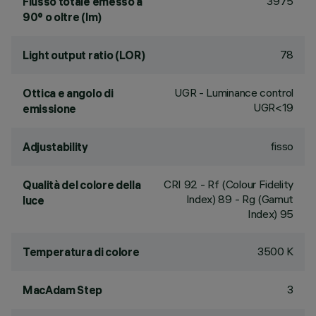
3975
Flusso totale emesso a
90° o oltre (lm)
78
Light output ratio (LOR)
UGR - Luminance control
Ottica e angolo di
UGR<19
emissione
fisso
Adjustability
CRI
92
- Rf (Colour Fidelity
Qualità del colore della
Index) 89 - Rg (Gamut
luce
Index) 95
3500 K
Temperatura di colore
3
MacAdam Step