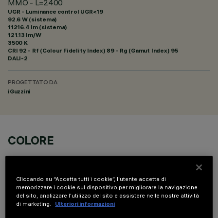
MMO - L=2400
UGR - Luminance control UGR<19
92.6 W (sistema)
11216.4 lm (sistema)
121.13 lm/W
3500 K
CRI
92
- Rf (Colour Fidelity Index) 89 - Rg (Gamut Index) 95
DALI-2
PROGETTATO DA
iGuzzini
COLORE
Cliccando su “Accetta tutti i cookie”, l'utente accetta di
memorizzare i cookie sul dispositivo per migliorare la navigazione
del sito, analizzare l'utilizzo del sito e assistere nelle nostre attività
di marketing.
Ulteriori informazioni
DATI TECNICI