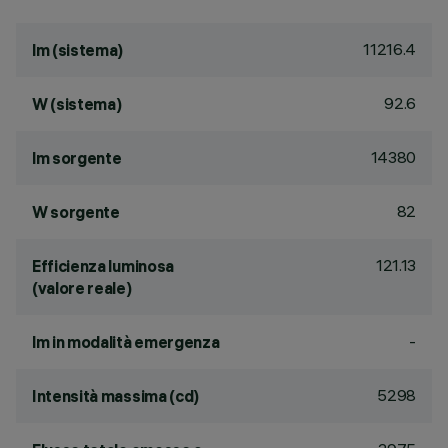
11216.4
lm (sistema)
92.6
W (sistema)
14380
lm sorgente
82
W sorgente
121.13
Efficienza luminosa
(valore reale)
-
lm in modalità emergenza
5298
Intensità massima (cd)