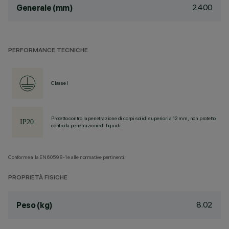
2400
Generale (mm)
PERFORMANCE TECNICHE
Classe I
Protetto contro la penetrazione di corpi solidi superiori a 12 mm, non protetto
contro la penetrazione di liquidi.
Conforme alla EN60598-1 e alle normative pertinenti.
PROPRIETÀ FISICHE
8.02
Peso (kg)