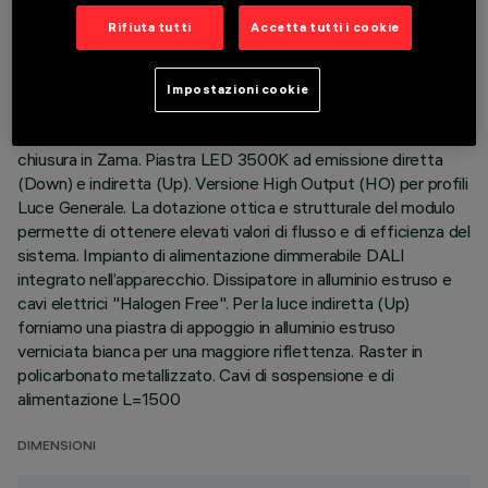
ULTIMO AGGIORNAMENTO: 06/08/2026
Rifiuta tutti
Accetta tutti i cookie
DESCRIZIONE
Impostazioni cookie
Corpo illuminante sospensione Stand Alone. Il prodotto è
composto da un profilo in alluminio estruso con testate di
chiusura in Zama. Piastra LED 3500K ad emissione diretta
(Down) e indiretta (Up). Versione High Output (HO) per profili
Luce Generale. La dotazione ottica e strutturale del modulo
permette di ottenere elevati valori di flusso e di efficienza del
sistema. Impianto di alimentazione dimmerabile DALI
integrato nell’apparecchio. Dissipatore in alluminio estruso e
cavi elettrici "Halogen Free". Per la luce indiretta (Up)
forniamo una piastra di appoggio in alluminio estruso
verniciata bianca per una maggiore riflettenza. Raster in
policarbonato metallizzato. Cavi di sospensione e di
alimentazione L=1500
DIMENSIONI