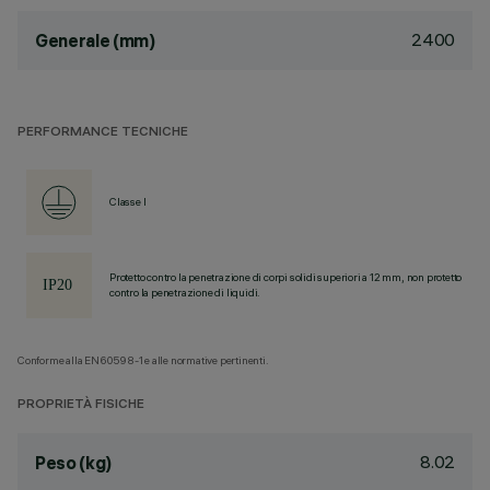
2400
Generale (mm)
PERFORMANCE TECNICHE
Classe I
Protetto contro la penetrazione di corpi solidi superiori a 12 mm, non protetto
contro la penetrazione di liquidi.
Conforme alla EN60598-1 e alle normative pertinenti.
PROPRIETÀ FISICHE
8.02
Peso (kg)