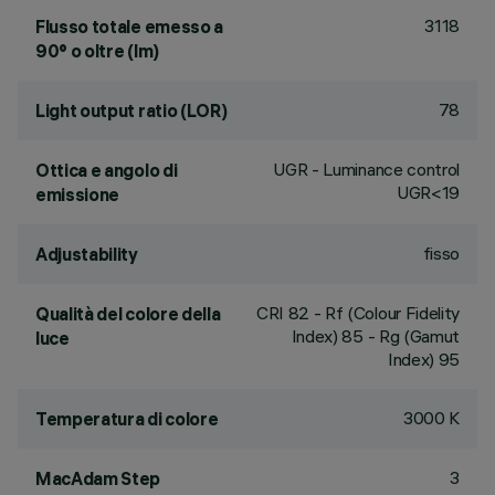
3118
Flusso totale emesso a
90° o oltre (lm)
78
Light output ratio (LOR)
UGR - Luminance control
Ottica e angolo di
UGR<19
emissione
fisso
Adjustability
CRI
82
- Rf (Colour Fidelity
Qualità del colore della
Index) 85 - Rg (Gamut
luce
Index) 95
3000 K
Temperatura di colore
3
MacAdam Step