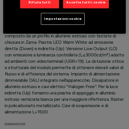
Rifiuta tutti
Accetta tutti i cookie
ULTIMO AGGIORNAMENTO: 06/08/2026
Impostazioni cookie
DESCRIZIONE
Corpo illuminante sospensione Stand Alone. Il prodotto è
composto da un profilo in alluminio estruso con testate di
chiusura in Zama. Piastra LED Warm White ad emissione
diretta (Down) e indiretta (Up). Versione Low Output (LO)
con emissione a luminanza controllata (L≤3000cd/m²) adatto
ad ambienti con videoterminali (UGR<19). La dotazione ottica
e strutturale del modulo permette di ottenere elevati valori di
flusso e di efficienza del sistema. Impianto di alimentazione
dimmerabile DALI integrato nell’apparecchio. Dissipatore in
alluminio estruso e cavi elettrici "Halogen Free". Per la luce
indiretta (Up) forniamo una piastra di appoggio in alluminio
estruso verniciata bianca per una maggiore riflettenza. Raster
in policarbonato metallizzato. Cavi di sospensione e di
alimentazione L=1500
DIMENSIONI