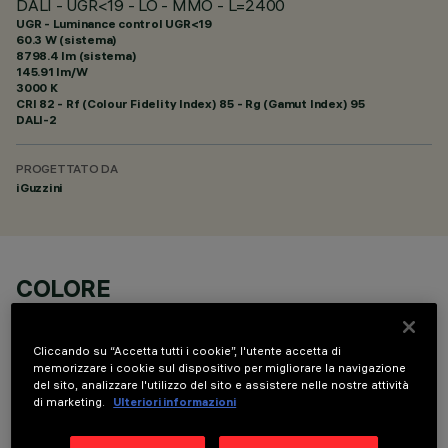
DALI - UGR<19 - LO - MMO - L=2400
UGR - Luminance control UGR<19
60.3 W (sistema)
8798.4 lm (sistema)
145.91 lm/W
3000 K
CRI
82
- Rf (Colour Fidelity Index) 85 - Rg (Gamut Index) 95
DALI-2
PROGETTATO DA
iGuzzini
COLORE
Cliccando su “Accetta tutti i cookie”, l'utente accetta di
memorizzare i cookie sul dispositivo per migliorare la navigazione
del sito, analizzare l'utilizzo del sito e assistere nelle nostre attività
di marketing.
Ulteriori informazioni
DATI TECNICI