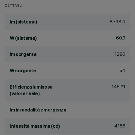
DETTAGLI
8798.4
lm (sistema)
60.3
W (sistema)
11280
lm sorgente
54
W sorgente
145.91
Efficienza luminosa
(valore reale)
-
lm in modalità emergenza
4156
Intensità massima (cd)