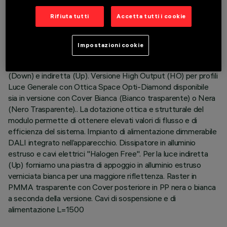
Rifiuta tutti
Accetta tutti i cookie
DESCRIZIONE
Corpo illuminante sospensione Stand Alone. Il prodotto è
Impostazioni cookie
composto da un profilo in alluminio estruso con testate di
chiusura in Zama. Piastra LED 3500K ad emissione diretta
(Down) e indiretta (Up). Versione High Output (HO) per profili
Luce Generale con Ottica Space Opti-Diamond disponibile
sia in versione con Cover Bianca (Bianco trasparente) o Nera
(Nero Trasparente).. La dotazione ottica e strutturale del
modulo permette di ottenere elevati valori di flusso e di
efficienza del sistema. Impianto di alimentazione dimmerabile
DALI integrato nell’apparecchio. Dissipatore in alluminio
estruso e cavi elettrici "Halogen Free". Per la luce indiretta
(Up) forniamo una piastra di appoggio in alluminio estruso
verniciata bianca per una maggiore riflettenza. Raster in
PMMA trasparente con Cover posteriore in PP nera o bianca
a seconda della versione. Cavi di sospensione e di
alimentazione L=1500