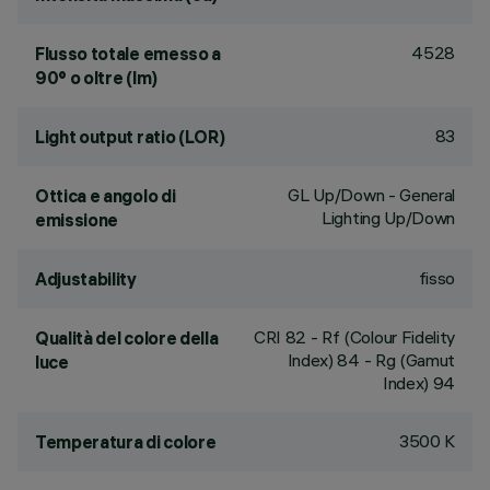
4528
Flusso totale emesso a
90° o oltre (lm)
83
Light output ratio (LOR)
GL Up/Down - General
Ottica e angolo di
Lighting Up/Down
emissione
fisso
Adjustability
CRI
82
- Rf (Colour Fidelity
Qualità del colore della
Index) 84 - Rg (Gamut
luce
Index) 94
3500 K
Temperatura di colore