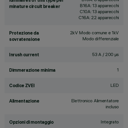
luminaires of this type per
B16A: 13 apparecchi
minature circuit breaker
C10A: 13 apparecchi
C16A: 22 apparecchi
2kV Modo comune e 1kV
Protezione da
Modo differenziale
sovratensione
53 A / 200 µs
Inrush current
1
Dimmerazione minima
LED
Codice ZVEI
Elettronico Alimentatore
Alimentazione
incluso
Integrato
Opzioni di montaggio