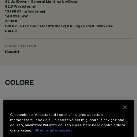
GL Up/Down - General Lighting Up/Down
92.6 W (sistema)
13799.57 lm (sistema)
149.02 lm/W
3500 K
CRI
82
- Rf (Colour Fidelity Index) 84 - Rg (Gamut Index) 94
DALI-2
PROGETTATO DA
iGuzzini
COLORE
Cliccando su “Accetta tutti i cookie”, l'utente accetta di
memorizzare i cookie sul dispositivo per migliorare la navigazione
DATI TECNICI
del sito, analizzare l'utilizzo del sito e assistere nelle nostre attività
di marketing.
Ulteriori informazioni
ULTIMO AGGIORNAMENTO: 06/08/2026