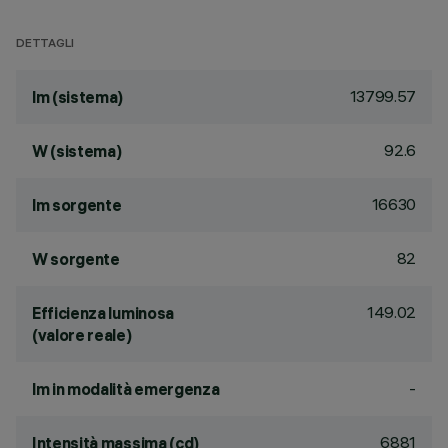
DETTAGLI
13799.57
lm (sistema)
92.6
W (sistema)
16630
lm sorgente
82
W sorgente
149.02
Efficienza luminosa
(valore reale)
-
lm in modalità emergenza
6881
Intensità massima (cd)