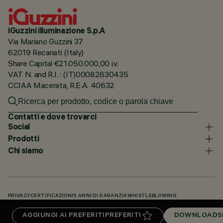
iGuzzini illuminazione S.p.A
Via Mariano Guzzini 37
62019 Recanati (Italy)
Share Capital €21.050.000,00 i.v.
VAT N. and R.I. : (IT)00082630435
CCIAA Macerata, R.E.A. 40632
Contatti e dove trovarci
Social
Prodotti
Chi siamo
PRIVACY
CERTIFICAZIONI
5 ANNI DI GARANZIA
WHISTLEBLOWING
COOKIE POLICY
DICHIARAZIONE DI ACCESSIBILITÀ
I NOSTRI CODICI
AGGIUNGI AI PREFERITI
PREFERITI
DOWNLOADS
KNOWLEDGE BASE (LOGIN NECESSARIO)
DOWNLOADS