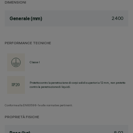
DIMENSIONI
2400
Generale (mm)
PERFORMANCE TECNICHE
Classe I
Protetto contro la penetrazione di corpi solidi superiori a 12 mm, non protetto
contro la penetrazione di liquidi.
Conforme alla EN60598-1 e alle normative pertinenti.
PROPRIETÀ FISICHE
8.02