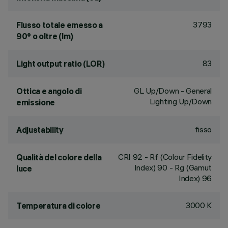
3793
Flusso totale emesso a
90° o oltre (lm)
83
Light output ratio (LOR)
GL Up/Down - General
Ottica e angolo di
Lighting Up/Down
emissione
fisso
Adjustability
CRI
92
- Rf (Colour Fidelity
Qualità del colore della
Index) 90 - Rg (Gamut
luce
Index) 96
3000 K
Temperatura di colore