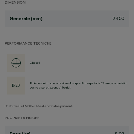
DIMENSIONI
2400
Generale (mm)
PERFORMANCE TECNICHE
Classe I
Protetto contro la penetrazione di corpi solidi superiori a 12 mm, non protetto
contro la penetrazione di liquidi.
Conforme alla EN60598-1 e alle normative pertinenti.
PROPRIETÀ FISICHE
8.02