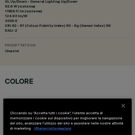
GL Up/Down - General Lighting Up/Down
92.6 W (sistema)
11559.11 lm (sistema)
124.83 lm/W
3000 K
CRI
92
- Rf (Colour Fidelity Index) 90 - Rg (Gamut Index) 96
DALI-2
PROGETTATO DA
iGuzzini
COLORE
Cliccando su “Accetta tutti i cookie”, l'utente accetta di
memorizzare i cookie sul dispositivo per migliorare la navigazione
DATI TECNICI
del sito, analizzare l'utilizzo del sito e assistere nelle nostre attività
di marketing.
Ulteriori informazioni
ULTIMO AGGIORNAMENTO: 06/08/2026