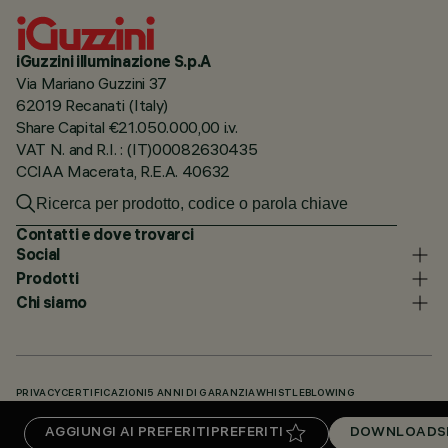
iGuzzini illuminazione S.p.A
Via Mariano Guzzini 37
62019 Recanati (Italy)
Share Capital €21.050.000,00 i.v.
VAT N. and R.I. : (IT)00082630435
CCIAA Macerata, R.E.A. 40632
Contatti e dove trovarci
Social
Prodotti
Chi siamo
PRIVACY
CERTIFICAZIONI
5 ANNI DI GARANZIA
WHISTLEBLOWING
COOKIE POLICY
DICHIARAZIONE DI ACCESSIBILITÀ
I NOSTRI CODICI
AGGIUNGI AI PREFERITI
PREFERITI
DOWNLOADS
KNOWLEDGE BASE (LOGIN NECESSARIO)
DOWNLOADS