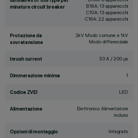
luminaires of this type per
B16A: 13 apparecchi
minature circuit breaker
C10A: 13 apparecchi
C16A: 22 apparecchi
2kV Modo comune e 1kV
Protezione da
Modo differenziale
sovratensione
53 A / 200 µs
Inrush current
1
Dimmerazione minima
LED
Codice ZVEI
Elettronico Alimentatore
Alimentazione
incluso
Integrato
Opzioni di montaggio