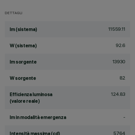
DETTAGLI
11559.11
lm (sistema)
92.6
W (sistema)
13930
lm sorgente
82
W sorgente
124.83
Efficienza luminosa
(valore reale)
-
lm in modalità emergenza
5764
Intensità massima (cd)