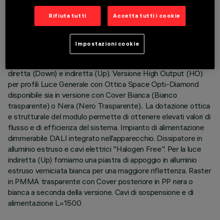
Rifiuta tutti
Accetta tutti i cookie
DESCRIZIONE
Corpo illuminante sospensione Stand Alone. Il prodotto è
Impostazioni cookie
composto da un profilo in alluminio estruso con testate di
chiusura in Zama. Piastra LED Warm White ad emissione
diretta (Down) e indiretta (Up). Versione High Output (HO)
per profili Luce Generale con Ottica Space Opti-Diamond
disponibile sia in versione con Cover Bianca (Bianco
trasparente) o Nera (Nero Trasparente).. La dotazione ottica
e strutturale del modulo permette di ottenere elevati valori di
flusso e di efficienza del sistema. Impianto di alimentazione
dimmerabile DALI integrato nell’apparecchio. Dissipatore in
alluminio estruso e cavi elettrici "Halogen Free". Per la luce
indiretta (Up) forniamo una piastra di appoggio in alluminio
estruso verniciata bianca per una maggiore riflettenza. Raster
in PMMA trasparente con Cover posteriore in PP nera o
bianca a seconda della versione. Cavi di sospensione e di
alimentazione L=1500