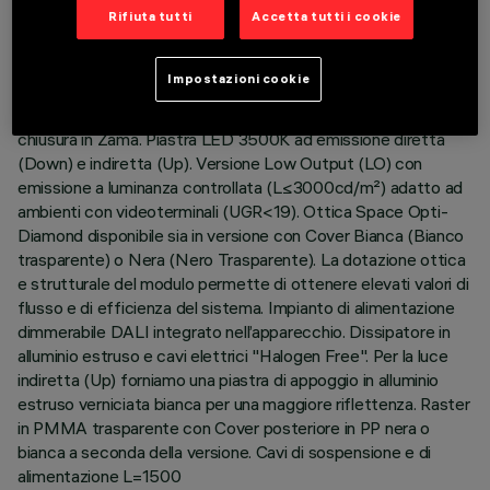
Rifiuta tutti
Accetta tutti i cookie
DESCRIZIONE
Impostazioni cookie
Corpo illuminante sospensione Stand Alone. Il prodotto è
composto da un profilo in alluminio estruso con testate di
chiusura in Zama. Piastra LED 3500K ad emissione diretta
(Down) e indiretta (Up). Versione Low Output (LO) con
emissione a luminanza controllata (L≤3000cd/m²) adatto ad
ambienti con videoterminali (UGR<19). Ottica Space Opti-
Diamond disponibile sia in versione con Cover Bianca (Bianco
trasparente) o Nera (Nero Trasparente). La dotazione ottica
e strutturale del modulo permette di ottenere elevati valori di
flusso e di efficienza del sistema. Impianto di alimentazione
dimmerabile DALI integrato nell’apparecchio. Dissipatore in
alluminio estruso e cavi elettrici "Halogen Free". Per la luce
indiretta (Up) forniamo una piastra di appoggio in alluminio
estruso verniciata bianca per una maggiore riflettenza. Raster
in PMMA trasparente con Cover posteriore in PP nera o
bianca a seconda della versione. Cavi di sospensione e di
alimentazione L=1500