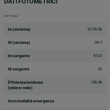
DATI FOTOMETRICI
DETTAGLI
5078.38
lm (sistema)
36.7
W (sistema)
6120
lm sorgente
33
W sorgente
138.38
Efficienza luminosa
(valore reale)
-
lm in modalità emergenza