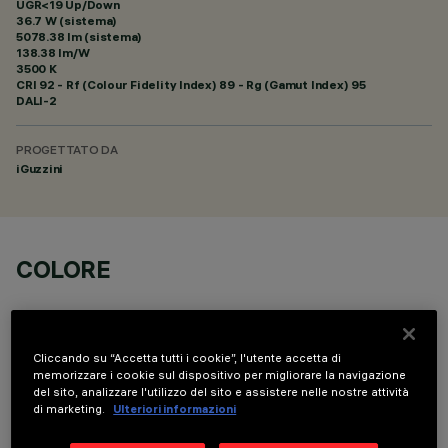
UGR<19 Up/Down
36.7 W (sistema)
5078.38 lm (sistema)
138.38 lm/W
3500 K
CRI
92
- Rf (Colour Fidelity Index) 89 - Rg (Gamut Index) 95
DALI-2
PROGETTATO DA
iGuzzini
COLORE
Cliccando su “Accetta tutti i cookie”, l'utente accetta di
memorizzare i cookie sul dispositivo per migliorare la navigazione
del sito, analizzare l'utilizzo del sito e assistere nelle nostre attività
DATI TECNICI
di marketing.
Ulteriori informazioni
ULTIMO AGGIORNAMENTO: 06/08/2026