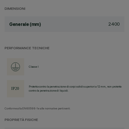
DIMENSIONI
2400
Generale (mm)
PERFORMANCE TECNICHE
Classe I
Protetto contro la penetrazione di corpi solidi superiori a 12 mm, non protetto
contro la penetrazione di liquidi.
Conforme alla EN60598-1 e alle normative pertinenti.
PROPRIETÀ FISICHE