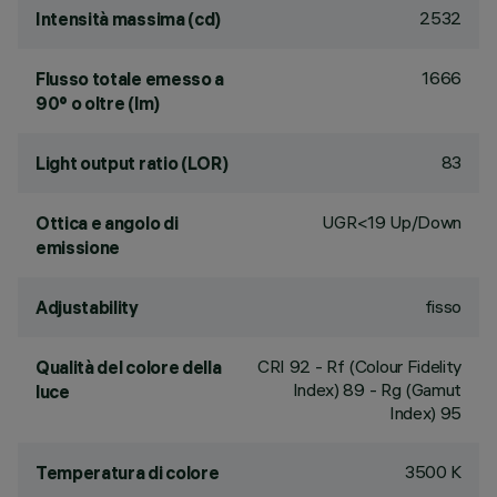
2532
Intensità massima (cd)
1666
Flusso totale emesso a
90° o oltre (lm)
83
Light output ratio (LOR)
UGR<19 Up/Down
Ottica e angolo di
emissione
fisso
Adjustability
CRI
92
- Rf (Colour Fidelity
Qualità del colore della
Index) 89 - Rg (Gamut
luce
Index) 95
3500 K
Temperatura di colore